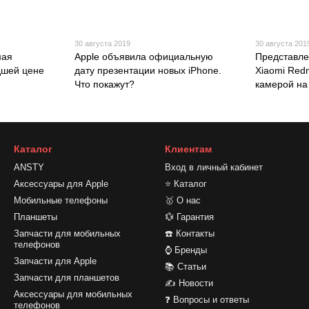
30 августа 2019
30 августа 201
мая
Apple объявила официальную
Представл
дшей цене
дату презентации новых iPhone.
Xiaomi Redm
Что покажут?
камерой на
Каталог
Клиентам
ANSTY
Вход в личный кабинет
Аксессуары для Apple
⭐ Каталог
Мобильные телефоны
🥇 О нас
Планшеты
💱 Гарантия
Запчасти для мобильных
☎️ Контакты
телефонов
⌚ Бренды
Запчасти для Apple
📚 Статьи
Запчасти для планшетов
✍ Новости
Аксессуары для мобильных
❓ Вопросы и ответы
телефонов