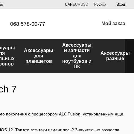
UAH
EUR
USD
Рус
Укр
Вход
ас
068 578-00-77
Мой заказ
Аксессуары
ссуары
Аксессуары
и запчасти
ля
Аксессуары
для
для
льных
разные
планшетов
ноутбуков и
фонов
ПК
ch 7
ого поколения с процессором A10 Fusion, установленным еще
iOS 12. Так что все-таки изменилось? Значительно возросла