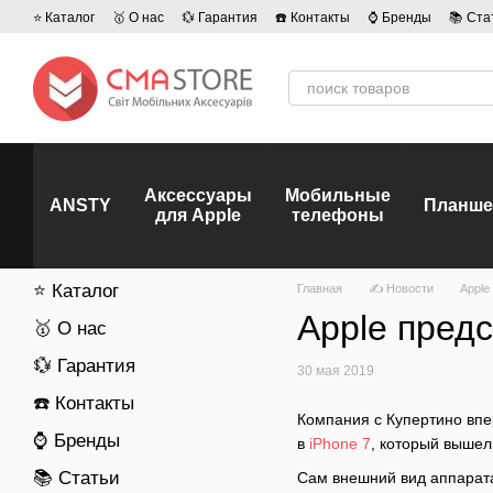
Перейти к основному контенту
⭐ Каталог
🥇 О нас
💱 Гарантия
☎️ Контакты
⌚ Бренды
📚 Ста
💡 Наши вакансии
💬 Отзывы о магазине
🤝 Политика конфиденц
Аксессуары
Мобильные
ANSTY
Планш
для Apple
телефоны
⭐ Каталог
Главная
✍ Новости
Apple
Apple пред
🥇 О нас
💱 Гарантия
30 мая 2019
☎️ Контакты
Компания с Купертино впе
⌚ Бренды
в
iPhone 7
, который вышел 
📚 Статьи
Сам внешний вид аппарата