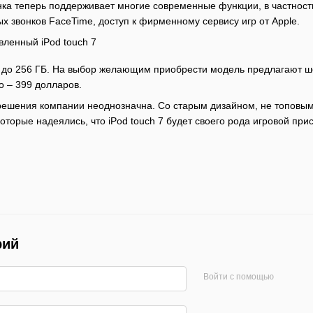
нка теперь поддерживает многие современные функции, в частнос
х звонков FaceTime, доступ к фирменному сервису игр от Apple.
о 256 ГБ. На выбор желающим приобрести модель предлагают шест
о – 399 долларов.
решения компании неоднозначна. Со старым дизайном, не топовым
торые надеялись, что iPod touch 7 будет своего рода игровой прис
рий
Войти с помощью