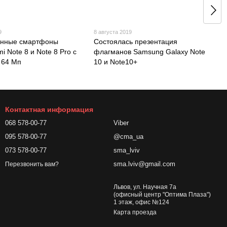
9
8 августа 2019
енные смартфоны
Состоялась презентация
i Note 8 и Note 8 Pro с
флагманов Samsung Galaxy Note
 64 Мп
10 и Note10+
Контактная информация
068 578-00-77
Viber
095 578-00-77
@cma_ua
073 578-00-77
sma_lviv
sma.lviv@gmail.com
Перезвонить вам?
Львов, ул. Научная 7а
(офисный центр "Оптима Плаза")
1 этаж, офис №124
Карта проезда