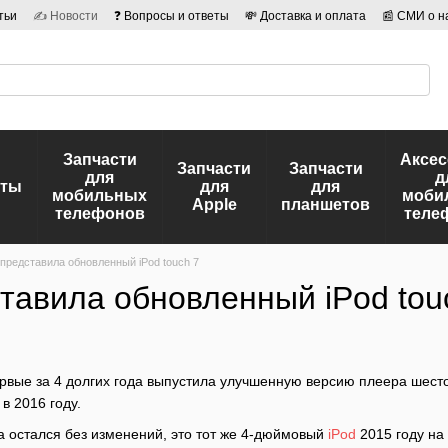
тьи
✍ Новости
❓ Вопросы и ответы
💸 Доставка и оплата
📰 СМИ о н
иальности
🛡️ Договор публичной оферты
👤 Авторы
Запчасти
Аксе
Запчасти
Запчасти
для
д
еты
для
для
мобильных
моби
Apple
планшетов
телефонов
теле
 представила обновленный iPod touch 7
ставила обновленный iPod tou
рвые за 4 долгих года выпустила улучшенную версию плеера шест
в 2016 году.
 остался без изменений, это тот же 4-дюймовый
iPod
2015 году на 