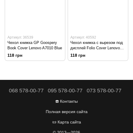
Артикул: 36539
Артикул: 40592
Чехол книжка GP Goospery
Чехол книжка с вырезом под
Book Cover Lenovo A7010 Blue
дисплей Folio Cover Lenovo
A7010 Black
118 грн
118 грн
068 578-00-77
095 578-00-77
073 578-00-77
☎️ Контакты
Полная версия сайта
📜 Карта сайта
© 2013—2026