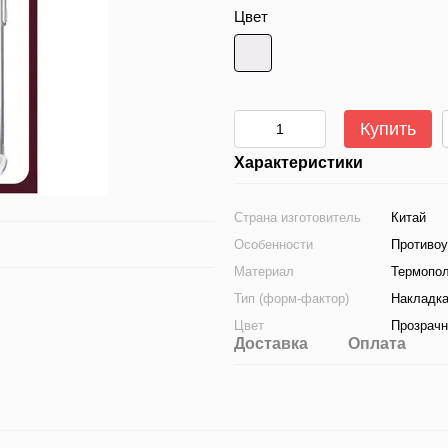
Цвет
Купить
Характеристики
Страна изготовитель
Китай
Особенности
Противоу
Материал
Термопо
Тип (форм-фактор)
Накладк
Цвет
Прозрач
Доставка
Оплата