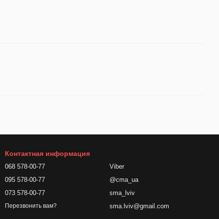
Контактная информация
068 578-00-77
Viber
095 578-00-77
@cma_ua
073 578-00-77
sma_lviv
sma.lviv@gmail.com
Перезвонить вам?