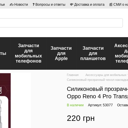
тьи
✍ Новости
❓ Вопросы и ответы
💸 Доставка и оплата
📰 СМИ о н
иальности
🛡️ Договор публичной оферты
👤 Авторы
Запчасти
Аксе
Запчасти
Запчасти
для
д
еты
для
для
мобильных
моби
Apple
планшетов
телефонов
теле
Главная
Аксессуары для мобильных
Силиконовый прозрачный чехол накладка
Силиконовый прозрач
Oppo Reno 4 Pro Trans
В наличии
Артикул: 53077
Остав
220 грн