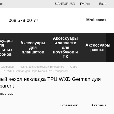
UAH
EUR
USD
Рус
Укр
Вход
ас
068 578-00-77
Мой заказ
Аксессуары
ссуары
Аксессуары
и запчасти
ля
Аксессуары
для
для
льных
разные
планшетов
ноутбуков и
фонов
ПК
 телефонов
Чехлы для мобильных телефонов
Oppo
 TPU WXD Getman для Oppo Reno 4 Pro Transparent
ный чехол накладка TPU WXD Getman для
parent
ить отзыв
К сравнению
В желания