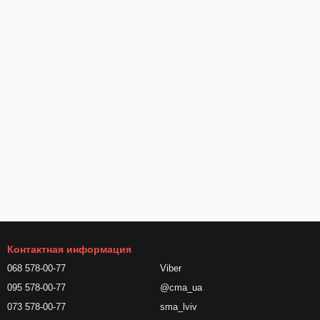
Контактная информация
068 578-00-77
Viber
095 578-00-77
@cma_ua
073 578-00-77
sma_lviv