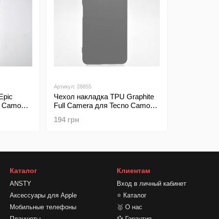
Артикул: 28855
Epic
Чехол накладка TPU Graphite
o Camon
Full Camera для Tecno Camon
parent/
19 Pro Black/Черный
194 грн
Каталог
Клиентам
ANSTY
Вход в личный кабинет
Аксессуары для Apple
⭐ Каталог
Мобильные телефоны
🥇 О нас
Планшеты
💱 Гарантия