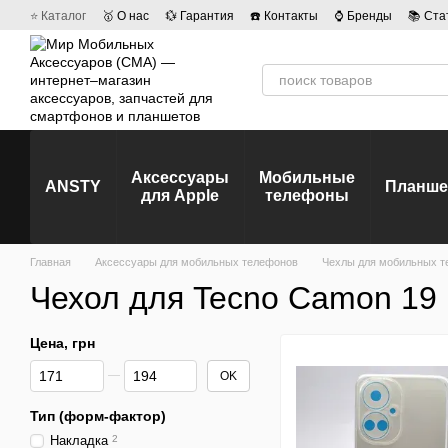
Перейти к основному контенту
⭐ Каталог
🥇 О нас
💱 Гарантия
☎️ Контакты
⌚ Бренды
📚 Ста
💡 Наши вакансии
💬 Отзывы о магазине
🤝 Политика конфиденц
Аксессуары
Мобильные
ANSTY
Планш
для Apple
телефоны
Главная
Аксессуары для мобильных телефонов
Чехлы для мобильных т
Чехол для Tecno Camon 19 
Цена, грн
От Цена, грн
До Цена, грн
OK
Тип (форм-фактор)
Накладка
2