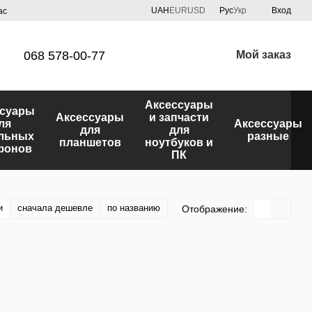
UAH
EUR
USD
Рус
Укр
Вход
ас
068 578-00-77
Мой заказ
Аксессуары
ссуары
Аксессуары
и запчасти
ля
Аксессуары
для
для
льных
разные
планшетов
ноутбуков и
фонов
ПК
и
сначала дешевле
по названию
Отображение: