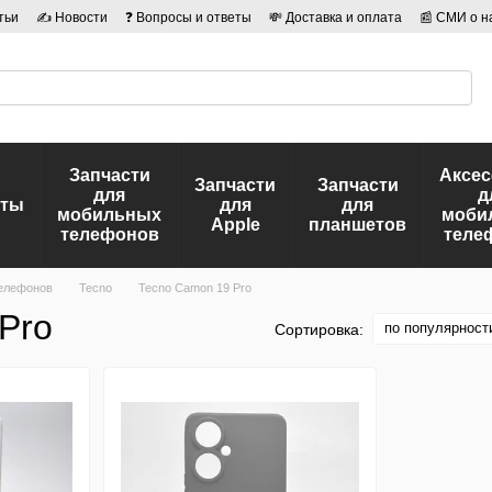
тьи
✍ Новости
❓ Вопросы и ответы
💸 Доставка и оплата
📰 СМИ о н
иальности
🛡️ Договор публичной оферты
👤 Авторы
Запчасти
Аксе
Запчасти
Запчасти
для
д
еты
для
для
мобильных
моби
Apple
планшетов
телефонов
теле
елефонов
Tecno
Tecno Camon 19 Pro
Pro
по популярност
Сортировка: