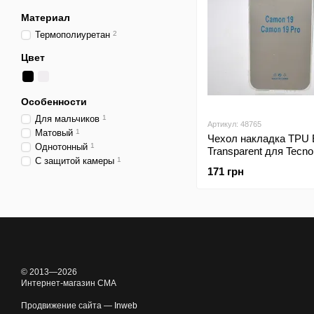
Материал
Термополиуретан
2
Цвет
Особенности
Для мальчиков
1
Артикул: 48765
Матовый
1
Чехол накладка TPU 
Однотонный
1
Transparent для Tecn
С защитой камеры
1
19/Camon 19 Pro Trans
171 грн
Прозрачный
© 2013—2026
Интернет-магазин CMA
Продвижение сайта —
Inweb