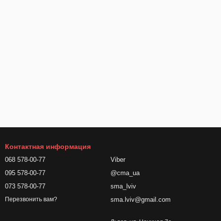
Контактная информация
068 578-00-77
Viber
095 578-00-77
@cma_ua
073 578-00-77
sma_lviv
sma.lviv@gmail.com
Перезвонить вам?