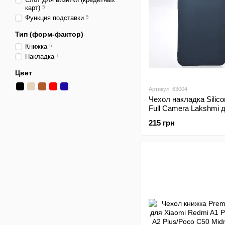
карт)
5
Функция подставки
5
Тип (форм-фактор)
Книжка
5
Накладка
1
Цвет
Артикул: 63004
Чехол накладка Silic
Full Camera Lakshmi 
Xiaomi Redmi A1 Plus
215 грн
C50 Midnight Blue