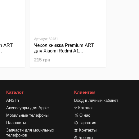
Артикул: 32481
um ART
Чехол книжка Premium ART
для Xiaomi Redmi A1
oco C50
Plus/Redmi A2 Plus/Poco C50
215 грн
Black
Каталог
Клиентам
ANSTY
Вход в личный кабинет
Аксессуары для Apple
⭐ Каталог
Мобильные телефоны
🥇 О нас
Планшеты
💱 Гарантия
Запчасти для мобильных
☎️ Контакты
телефонов
⌚ Бренды