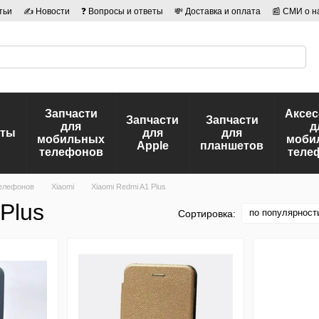
тьи
✍ Новости
❓ Вопросы и ответы
💸 Доставка и оплата
📰 СМИ о н
иальности
🛡️ Договор публичной оферты
👤 Авторы
Запчасти
Аксе
Запчасти
Запчасти
для
д
еты
для
для
мобильных
моби
Apple
планшетов
телефонов
теле
елефонов
Xiaomi
Xiaomi Redmi A1 Plus
Plus
по популярност
Сортировка: