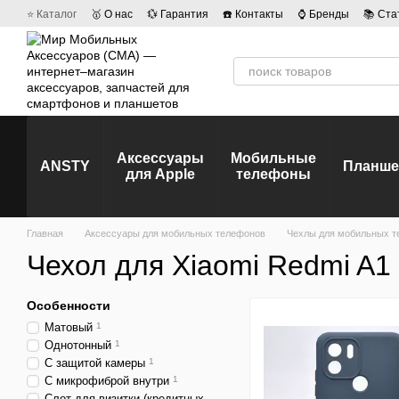
Перейти к основному контенту
⭐ Каталог
🥇 О нас
💱 Гарантия
☎️ Контакты
⌚ Бренды
📚 Ста
💡 Наши вакансии
💬 Отзывы о магазине
🤝 Политика конфиденц
Аксессуары
Мобильные
ANSTY
Планш
для Apple
телефоны
Главная
Аксессуары для мобильных телефонов
Чехлы для мобильных т
Чехол для Xiaomi Redmi A1 
Особенности
Матовый
1
Однотонный
1
С защитой камеры
1
С микрофиброй внутри
1
Слот для визитки (кредитных