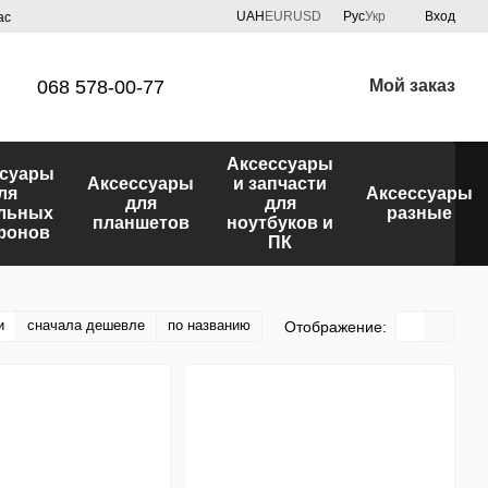
UAH
EUR
USD
Рус
Укр
Вход
ас
068 578-00-77
Мой заказ
Аксессуары
ссуары
Аксессуары
и запчасти
ля
Аксессуары
для
для
льных
разные
планшетов
ноутбуков и
фонов
ПК
и
сначала дешевле
по названию
Отображение: