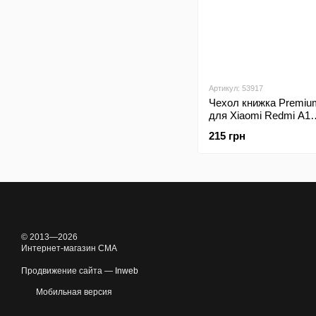
Артикул: 53917
Чехол книжка Premi
для Xiaomi Redmi A1
Plus/Redmi A2 Plus/P
215 грн
Midnight Blue
© 2013—2026
Интернет-магазин CMA
Продвижение сайта —
Inweb
Мобильная версия