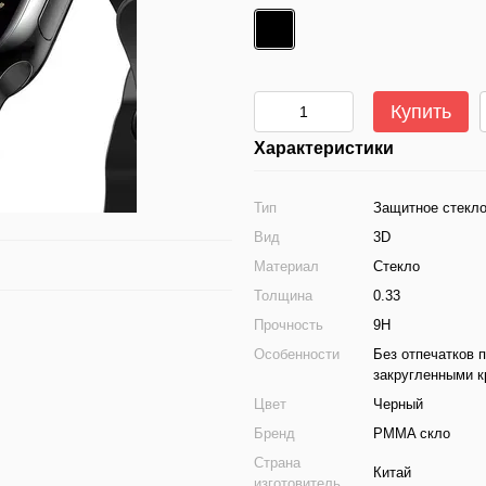
Купить
Характеристики
Тип
Защитное стекл
Вид
3D
Материал
Стекло
Толщина
0.33
Прочность
9H
Особенности
Без отпечатков 
закругленными к
Цвет
Черный
Бренд
PMMA скло
Страна
Китай
изготовитель