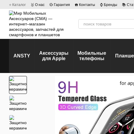
Перейти к основному контенту
⭐ Каталог
🥇 О нас
💱 Гарантия
☎️ Контакты
⌚ Бренды
📚 Ста
💡 Наши вакансии
💬 Отзывы о магазине
🤝 Политика конфиденц
Аксессуары
Мобильные
ANSTY
Планш
для Apple
телефоны