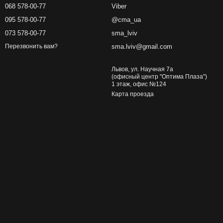
068 578-00-77
Viber
095 578-00-77
@cma_ua
073 578-00-77
sma_lviv
sma.lviv@gmail.com
Перезвонить вам?
Львов, ул. Научная 7а
(офисный центр "Оптима Плаза")
1 этаж, офис №124
Карта проезда