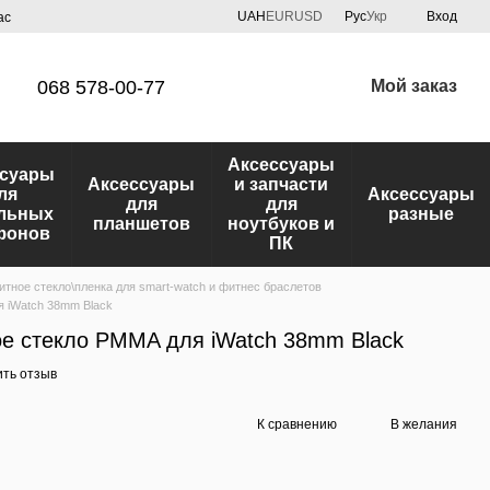
UAH
EUR
USD
Рус
Укр
Вход
ас
068 578-00-77
Мой заказ
Аксессуары
ссуары
Аксессуары
и запчасти
ля
Аксессуары
для
для
льных
разные
планшетов
ноутбуков и
фонов
ПК
тное стекло\пленка для smart-watch и фитнес браслетов
 iWatch 38mm Black
е стекло PMMA для iWatch 38mm Black
ить отзыв
К сравнению
В желания