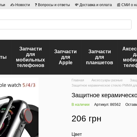
тьи
✍ Новости
❓ Вопросы и ответы
💸 Доставка и оплата
📰 СМИ о н
иальности
🛡️ Договор публичной оферты
👤 Авторы
Запчасти
Аксе
Запчасти
Запчасти
для
д
еты
для
для
мобильных
моби
Apple
планшетов
телефонов
теле
Главная
Аксессуары разные
Защи
Защитное керамическое стекло PMMA для
Защитное керамическо
В наличии
Артикул: 86562
Остав
206 грн
Цвет