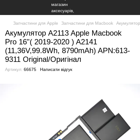
Запчастини для Apple
Запчастини для Macbook
Акумулятор
Акумулятор A2113 Apple Macbook
Pro 16"( 2019-2020 ) A2141
(11,36V,99.8Wh, 8790mAh) APN:613-
9311 Original/Оригінал
Артикул:
66675
Написати відгук