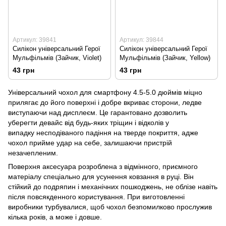
Артикул: 39841
Артикул: 39844
Силікон універсальний Герої
Силікон універсальний Герої
Мульфільмів (Зайчик, Violet)
Мульфільмів (Зайчик, Yellow)
43 грн
43 грн
Універсальний чохол для смартфону 4.5-5.0 дюймів міцно
прилягає до його поверхні і добре вкриває сторони, ледве
виступаючи над дисплеєм. Це гарантовано дозволить
уберегти девайс від будь-яких тріщин і відколів у
випадку несподіваного падіння на тверде покриття, адже
чохол прийме удар на себе, залишаючи пристрій
незачепленим.
Поверхня аксесуара розроблена з відмінного, приємного
матеріалу спеціально для усунення ковзання в руці. Він
стійкий до подряпин і механічних пошкоджень, не облізе навіть
після повсякденного користування. При виготовленні
виробники турбувалися, щоб чохол безпомилково прослужив
кілька років, а може і довше.