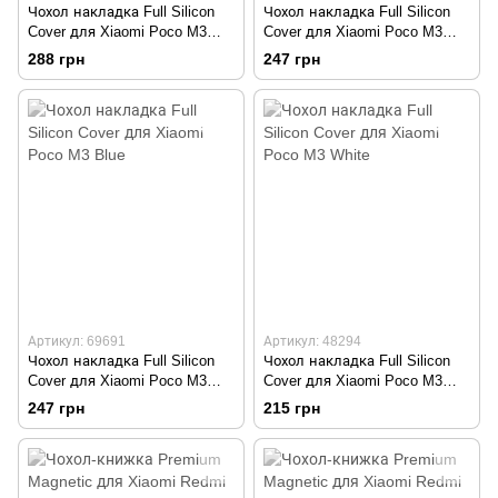
Чохол накладка Full Silicon
Чохол накладка Full Silicon
Cover для Xiaomi Poco M3
Cover для Xiaomi Poco M3
Black
Red
288 грн
247 грн
Артикул: 69691
Артикул: 48294
Чохол накладка Full Silicon
Чохол накладка Full Silicon
Cover для Xiaomi Poco M3
Cover для Xiaomi Poco M3
Blue
White
247 грн
215 грн