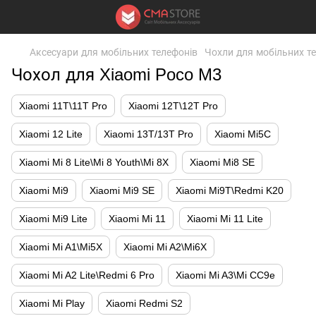
Аксесуари для мобільних телефонів
Чохли для мобільних т
Чохол для Xiaomi Poco M3
Xiaomi 11T\11T Pro
Xiaomi 12T\12T Pro
Xiaomi 12 Lite
Xiaomi 13T/13T Pro
Xiaomi Mi5C
Xiaomi Mi 8 Lite\Mi 8 Youth\Mi 8X
Xiaomi Mi8 SE
Xiaomi Mi9
Xiaomi Mi9 SE
Xiaomi Mi9T\Redmi K20
Xiaomi Mi9 Lite
Xiaomi Mi 11
Xiaomi Mi 11 Lite
Xiaomi Mi A1\Mi5X
Xiaomi Mi A2\Mi6X
Xiaomi Mi A2 Lite\Redmi 6 Pro
Xiaomi Mi A3\Mi CC9e
Xiaomi Mi Play
Xiaomi Redmi S2