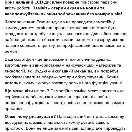
оригінальний LCD дисплей
поверне пристрою первісну
якість роботи.
Замініть старий екран на новий та
насолоджуйтесь якісним зображенням без компромісів!
Застереження:
Рекомендуємо не проводити самостійну
заміну дисплея, оскільки процес встановлення може бути
складним та потребує спеціальних навичок. Для забезпечення
найкращої якості та безпеки заміни, ви можете звернутися до
нашого сервісного центру, де професіонали якісно виконають
ремонт.
Ваш смартфон - це дивовижний технологічний девайс,
виготовлений з використанням найсучасніших матеріалів та
технологій, як і будь-який складний механізм, він потребує
особливої уваги та обережності при обслуговуванні. Кожна
деталь в ньому виконує важливу роль у його функціонуванні.
Що може піти не так?
Самостійна заміна може призвести до
серйозних проблем, включаючи несправності в роботі,
погіршення функціональності, навіть до пошкодження самого
пристрою.
Отже, чому ризикувати?
Наш сервісний центр має команду
досвідчених фахівців, які знають кожну деталь вашого
пристрою. Вони не лише замінять запчастину, але і проведуть