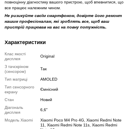
повноцінну діагностику вашого пристрою, щоб впевнитися, що
все працює належним чином.
Не ризикуйте своїм смартфоном, довірте його ремонт
нашим професіоналам, які зроблять все, щоб ваш
пристрій працював на вас на повну потужність.
Характеристики
Клас якості
Original
дисплея
З тачскріном
Так
(сенсором)
Тип матриці
AMOLED
Тип сенсорного
Ємнісний
екрану
Стан
Новий
Діагональ
6,6"
дисплея
Модель Xiaomi
Xiaomi Poco M4 Pro 4G
,
Xiaomi Redmi Note
11
,
Xiaomi Redmi Note 11s
,
Xiaomi Redmi