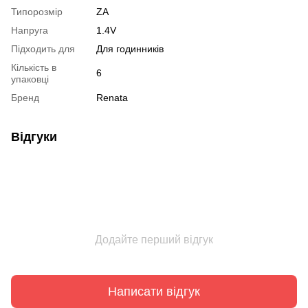
Типорозмір
ZA
Напруга
1.4V
Підходить для
Для годинників
Кількість в
6
упаковці
Бренд
Renata
Відгуки
Додайте перший відгук
Написати відгук