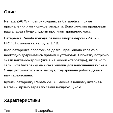
Опис
Renata ZA675 - повітряно-цинкова батарейка, пряме
призначення якої - слухові апарати. Вона змусить працювати
ваш апарат і буде служити протягом тривалого часу.
Батарейка Renata володіє певним тіпорзамером - ZA675,
PR44. Номінальна напруга: 1.4В.
Щоб батарейка прослужила довго і працювала коректно,
необхідно дотриматись правил її установки. Спочатку потрібно
зняти наклейку-ярлик (яка є на кожній «таблетці»), після чого
залишити батарейку на кілька хвилин для наповнення киснем.
Якщо дотриматись всіх заходів, тоді тривала робота деталі
вам гарантована.
Купити батарейку Renata ZA675 можна в нашому інтернет-
магазині прямо зараз по самій вигідною ціною.
Характеристики
Тип
Батарейка