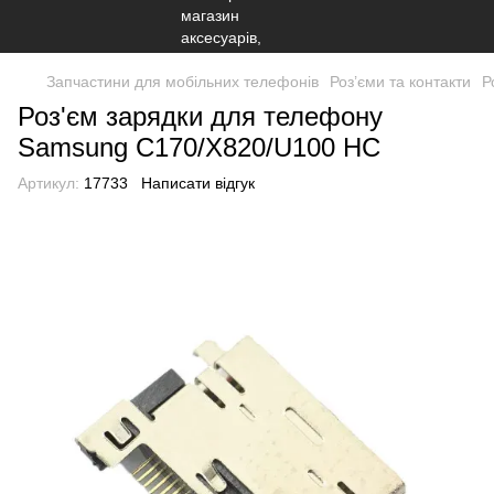
Запчастини для мобільних телефонів
Роз’єми та контакти
Р
Роз'єм зарядки для телефону
Samsung C170/X820/U100 HC
Артикул:
17733
Написати відгук