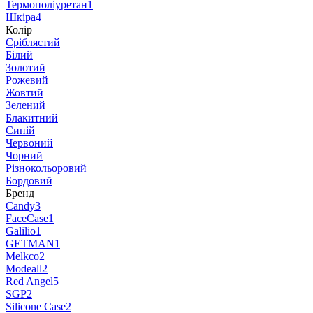
Термополіуретан
1
Шкіра
4
Колір
Сріблястий
Білий
Золотий
Рожевий
Жовтий
Зелений
Блакитний
Синій
Червоний
Чорний
Різнокольоровий
Бордовий
Бренд
Candy
3
FaceCase
1
Galilio
1
GETMAN
1
Melkco
2
Modeall
2
Red Angel
5
SGP
2
Silicone Case
2