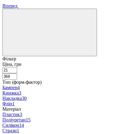
Вперед
Фільтр
Ціна, грн
Тип (форм-фактор)
Бампер
4
Книжка
3
Накладка
30
Фліп
1
Матеріал
Пластик
3
Поліуретан
15
Силікон
14
Стрази
1