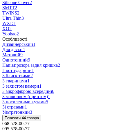
Silicone Cover
2
SMTT
2
TWINS
2
Ultra Thin
3
WXD
1
XO
2
Yoobao
2
Особливості
Дизайнерський
1
Для дівчат
1
Матовий
9
Однотонний
9
Напівпрозора задня кришка
2
Протиударний
1
З блискітками
2
З тваринами
1
З захистом камери
1
З мікрофіброю всередині
6
З малюнком (принтом)
1
З посиленими кутами
5
Зі стразами
1
Ультратонкий
3
Показати 44 товара
068 578-00-77
095 578-00-77