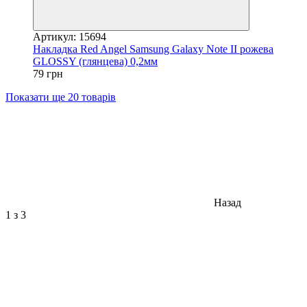
Артикул: 15694
Накладка Red Angel Samsung Galaxy Note II рожева
GLOSSY (глянцева) 0,2мм
79 грн
Показати ще 20 товарів
Назад
1
з 3