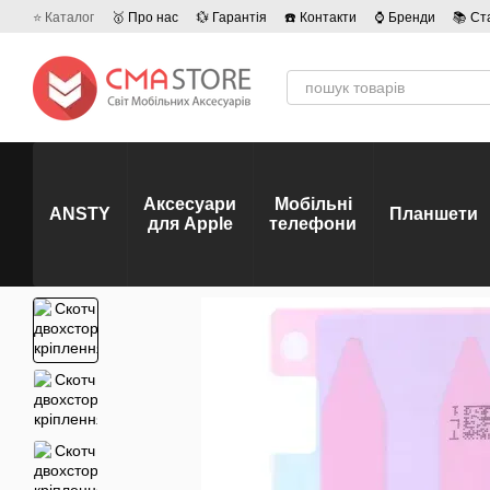
Перейти до основного контенту
⭐ Каталог
🥇 Про нас
💱 Гарантія
☎️ Контакти
⌚ Бренди
📚 Ст
💡 Наші вакансії
💬 Відгуки про магазин
🤝 Політика конфіденційно
Аксесуари
Мобільні
ANSTY
Планшети
для Apple
телефони