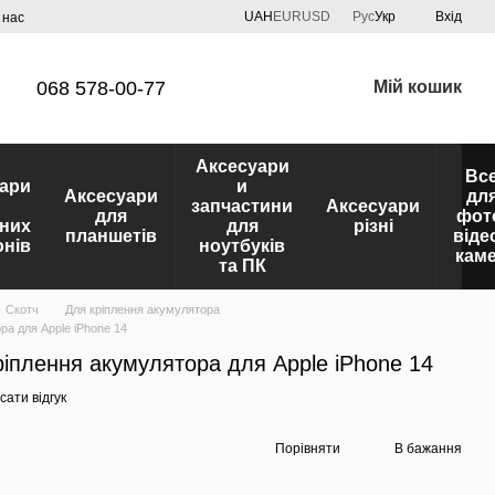
UAH
EUR
USD
Рус
Укр
Вхід
 нас
068 578-00-77
Мій кошик
Аксесуари
Вс
ари
и
Аксесуари
дл
запчастини
Аксесуари
для
фот
них
для
різні
планшетів
віде
нів
ноутбуків
кам
та ПК
Скотч
Для кріплення акумулятора
ра для Apple iPhone 14
ріплення акумулятора для Apple iPhone 14
ати відгук
Порівняти
В бажання