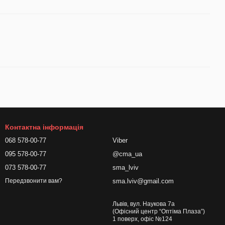
Контактна інформація
068 578-00-77
Viber
095 578-00-77
@cma_ua
073 578-00-77
sma_lviv
sma.lviv@gmail.com
Передзвонити вам?
Львів, вул. Наукова 7а
(Офісний центр “Оптіма Плаза”)
1 поверх, офіс №124