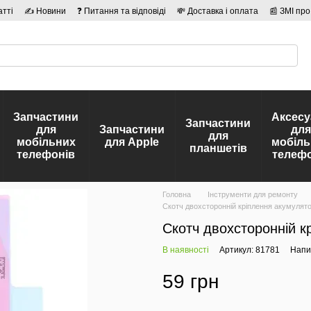
атті
✍ Новини
❓ Питання та відповіді
💸 Доставка і оплата
📰 ЗМІ про
сті
🛡️ Договір публічної оферти
👤 Автори
Запчастини
Аксесу
Запчастини
для
Запчастини
для
для
мобільних
для Apple
мобіль
планшетів
телефонів
телефо
Головна
Інструменти для ремонту
Скотч двохсторонній кріплення акумулято
Скотч двохсторонній к
В наявності
Артикул: 81781
Напис
59 грн