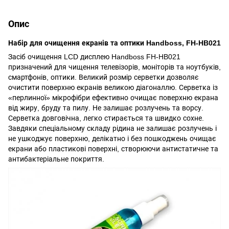
Опис
Набір для очищення екранів та оптики Handboss, FH-HB021
Засіб очищення LCD дисплею Handboss FH-HB021
призначений для чищення телевізорів, моніторів та ноутбуків,
смартфонів, оптики. Великий розмір серветки дозволяє
очистити поверхню екранів великою діагоналлю. Серветка із
«перлинної» мікрофібри ефективно очищає поверхню екрана
від жиру, бруду та пилу. Не залишає розлучень та ворсу.
Серветка довговічна, легко стирається та швидко сохне.
Завдяки спеціальному складу рідина не залишає розлучень і
не ушкоджує поверхню, делікатно і без пошкоджень очищає
екрани або пластикові поверхні, створюючи антистатичне та
антибактеріальне покриття.