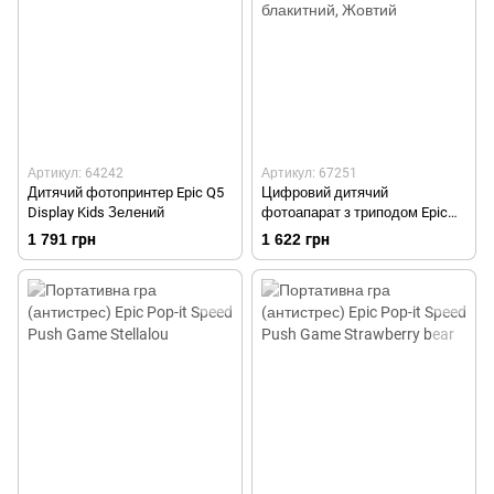
Артикул: 64242
Артикул: 67251
Дитячий фотопринтер Epic Q5
Цифровий дитячий
Display Kids Зелений
фотоапарат з триподом Epic
S9 Led Display Жовто
1 791 грн
1 622 грн
блакитний