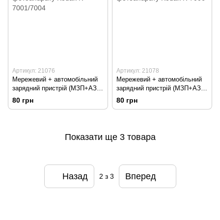
Артикул: 21076
Артикул: 21078
Мережевий + автомобільний
Мережевий + автомобільний
зарядний пристрій (МЗП+АЗП)
зарядний пристрій (МЗП+АЗП)
для фотоапарату Kodak K-
для фотоапарату Kodak K-
80 грн
80 грн
7001/7004
7006
Показати ще 3 товара
Назад
Вперед
2
з 3