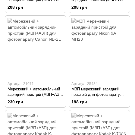
для відеокамери JVC
для відеокамери JVC
208 грн
208 грн
V707/714/733
V808/815/823
Артикул: 21071
Артикул: 25434
Мережевий + автомобільний
MЗП мережевий зарядний
зарядний пристрій (МЗП+АЗП)
пристрій для фотоапарату
для фотоапарату Canon NB-
Nikon 9A MH23
230 грн
198 грн
2L