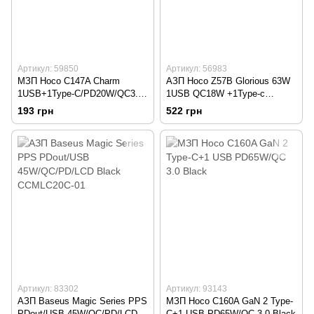
Артикул: 59850
Артикул: 56983
МЗП Hoco C147A Charm
АЗП Hoco Z57B Glorious 63W
1USB+1Type-C/PD20W/QC3.0
1USB QC18W +1Type-c
White
PD45W Metal Grey
193 грн
522 грн
Артикул: 83302
Артикул: 93143
АЗП Baseus Magic Series PPS
МЗП Hoco C160A GaN 2 Type-
PDout/USB 45W/QC/PD/LCD
C+1 USB PD65W/QC 3.0 Black