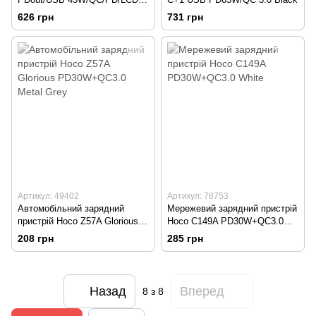
Black CCMLC20C-01
626 грн
731 грн
Артикул: 49402
Артикул: 78753
Автомобільний зарядний
Мережевий зарядний пристрій
пристрій Hoco Z57A Glorious
Hoco C149A PD30W+QC3.0
PD30W+QC3.0 Metal Grey
White
208 грн
285 грн
Назад
Вперед
8
з 8