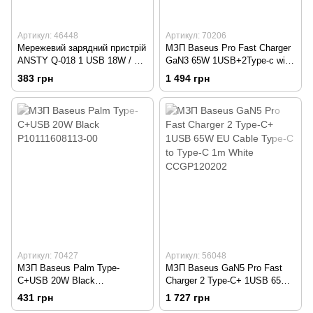
Артикул: 46448
Артикул: 70206
Мережевий зарядний пристрій
МЗП Baseus Pro Fast Charger
ANSTY Q-018 1 USB 18W / 1
GaN3 65W 1USB+2Type-c with
Type-C 20W White
Type-c to Type-c cable White
383 грн
1 494 грн
CCGP05102
Артикул: 70427
Артикул: 56048
МЗП Baseus Palm Type-
МЗП Baseus GaN5 Pro Fast
C+USB 20W Black
Charger 2 Type-C+ 1USB 65W
P10111608113-00
EU Cable Type-C to Type-C 1m
431 грн
1 727 грн
White CCGP120202