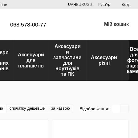
UAH
EUR
USD
Рус
Укр
Вхід
 нас
068 578-00-77
Мій кошик
Аксесуари
Вс
ари
и
Аксесуари
дл
запчастини
Аксесуари
для
фот
них
для
різні
планшетів
віде
нів
ноутбуків
кам
та ПК
тю
спочатку дешевше
за назвою
Відображення: