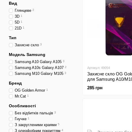
Вид
Глянцеве
2
3D
1
5D
1
21D
1
Тип
Захисне скло
3
Модель Samsung
Samsung A10 Galaxy A105
3
Samsung A10s Galaxy A107
2
Артикул: 49054
Samsung M10 Galaxy M105
3
Захисне скло OG Gol
для Samsung A10/M10
Бренд
A105/M105 Black
285 грн
OG Golden Armor
1
Mr.Cat
1
Особливості
Без відбитків пальців
3
Гнучке
1
З закругленими краями
5
З олеофобним покриттям
4