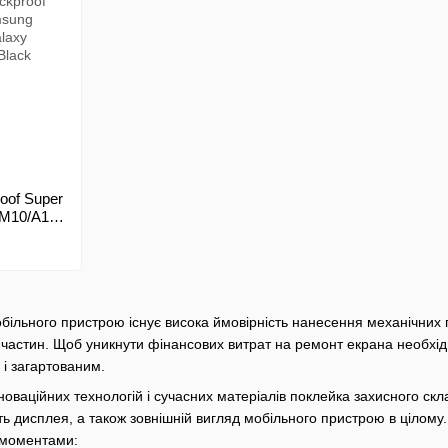
oof Super
/M10/A10s
7 Black
обільного пристрою існує висока ймовірність нанесення механічних 
 частин. Щоб уникнути фінансових витрат на ремонт екрана необхід
і загартованим.
оваційних технологій і сучасних матеріалів поклейка захисного скл
ть дисплея, а також зовнішній вигляд мобільного пристрою в цілому.
 моментами: