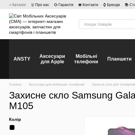
Перейти до основного контенту
⭐ Каталог
🥇 Про нас
💱 Гарантія
☎️ Контакти
⌚ Бренди
📚 Ст
💡 Наші вакансії
💬 Відгуки про магазин
🤝 Політика конфіденційно
Аксесуари
Мобільні
ANSTY
Планшети
для Apple
телефони
Головна
Аксесуари для мобільних телефонів
Захисне скло для телефоні
Захисне скло Samsung Gala
M105
Колір