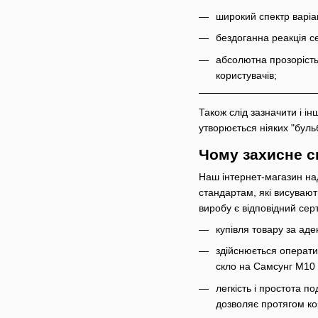
широкий спектр варіант
бездоганна реакція се
абсолютна прозорість
користувачів;
Також слід зазначити і і
утворюється ніяких "буль
Чому захисне с
Наш інтернет-магазин над
стандартам, які висувают
виробу є відповідний сер
купівля товару за ад
здійснюється операти
скло на Самсунг М10 
легкість і простота п
дозволяє протягом ко