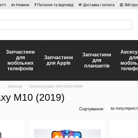
атті
✍ Новини
❓ Питання та відповіді
💸 Доставка і оплата
📰 ЗМІ про
сті
🛡️ Договір публічної оферти
👤 Автори
Запчастини
Аксесу
Запчастини
для
Запчастини
для
для
мобільних
для Apple
мобіль
планшетів
телефонів
телефо
в
Samsung
Samsung Galaxy M10 (2019) M105
xy M10 (2019)
за популярніс
Сортування: