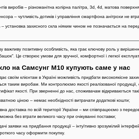
ів виробів – різноманітна колірна палітра, 3d, 4d, матова поверхня і
нсора – чутливість дотиків і управління смартфона анітрохи не втр
 – установка захисного скла ніяким чином не позначається на переда
ншу важливу позитивну особливість, яка грає ключову роль у вирішен
башок". Це створює умови для зручної, комфортної і легкої експлуат
кло на Самсунг М10 купують саме у нас
ає своїм клієнтам в Україні можливість придбати високоякісне захи
ься таким виробам. Ми контролюємо якості реалізованої продукції, 
тифікат якості. При зверненні до нас, споживачам відкриваються так
екватною ціною – немає необхідності витрачати додаткові кошти;
вна доставка по всій території України – ми співпрацюємо з перед
можна без втрати великого часу при очікуванні поставки;
одачі заявки на придбання продукції – інтуїтивно зрозумілий інтерфе
роткого часу оформити покупку.