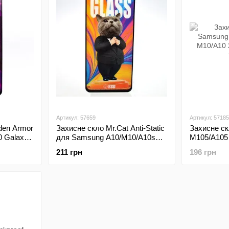
Артикул: 57659
Артикул: 57185
den Armor
Захисне скло Mr.Cat Anti-Static
Захисне ск
 Galaxy
для Samsung A10/M10/A10s
M105/A105
Galaxy A105/M105/A107 Black
2019 (0,1m
211 грн
196 грн