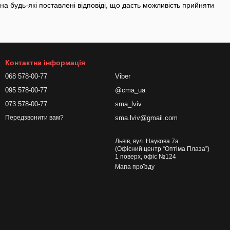
і на будь-які поставлені відповіді, що дасть можливість прийняти
Контактна інформація
068 578-00-77
Viber
095 578-00-77
@cma_ua
073 578-00-77
sma_lviv
sma.lviv@gmail.com
Передзвонити вам?
Львів, вул. Наукова 7а
(Офісний центр “Оптіма Плаза”)
1 поверх, офіс №124
Мапа проїзду