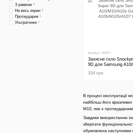
З рамкою
5
На весь екран
5
Протиударне
1
Ультратонке
1
Артикул: 45057
Захисне скло Snockpr
9D для Samsung A10
Galaxy A105/M105/A10
154 грн
В процесі експлуатації м
найбільш його вразливих
M10, яке є протиударним 
Завдяки використанню інн
зберігати функціональніс
обумовлена наступними