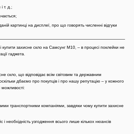
 т. д.;
ачається;
ній картинці на дисплеї, про що говорять численні відгуки
ні купити захисне скло на Самсунг М10, – в процесі поклейки не
ації гаджета.
сне скло, що відповідає всім світовим та державним
оскільки дбаємо про покупців і про нашу репутацію – у кожного
і можливості:
овими транспортними компаніями, завдяки чому купити захисне
йс і необхідність узгодження всього лише кількох нюансів