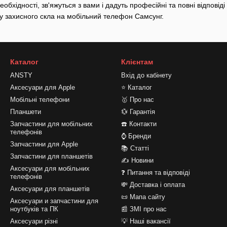
еобхідності, зв'яжуться з вами і дадуть професійні та повні відповід
ку захисного скла на мобільний телефон Самсунг.
Каталог
Клієнтам
ANSTY
Вхід до кабінету
Аксесуари для Apple
⭐ Каталог
Мобільні телефони
🥇 Про нас
Планшети
💱 Гарантія
Запчастини для мобільних
☎️ Контакти
телефонів
⌚ Бренди
Запчастини для Apple
📚 Статті
Запчастини для планшетів
✍ Новини
Аксесуари для мобільних
❓ Питання та відповіді
телефонів
💸 Доставка і оплата
Аксесуари для планшетів
📜 Мапа сайту
Аксесуари и запчастини для
ноутбуків та ПК
📰 ЗМІ про нас
Аксесуари різні
💡 Наші вакансії