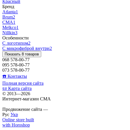
Красный
Бренд
Atlanta
1
Brum
2
CMA
1
Melkco
1
Nillkin
3
Особенности
С логотипом
2
С микрофиброй внутри
2
Показать 8 товаров
068 578-00-77
095 578-00-77
073 578-00-77
☎️ Контакты
Полная версия сайта
📜 Карта сайта
© 2013—2026
Интернет-магазин CMA
Продвижение сайта —
Inweb
Рус
Укр
Online store built
with Horoshop