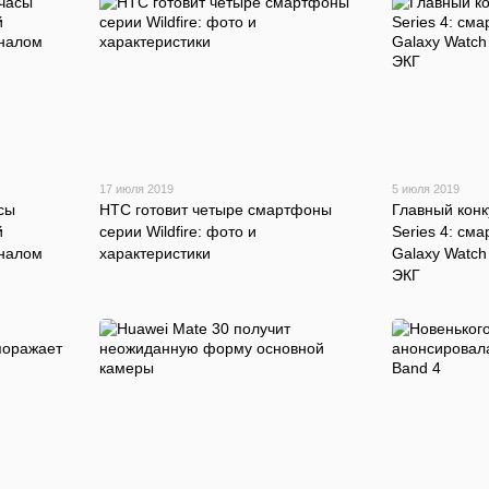
17 июля 2019
5 июля 2019
сы
HTC готовит четыре смартфоны
Главный конк
й
серии Wildfire: фото и
Series 4: см
оналом
характеристики
Galaxy Watch 
ЭКГ