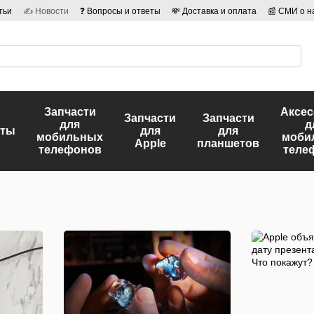
тьи
✍ Новости
❓ Вопросы и ответы
💸 Доставка и оплата
📰 СМИ о н
иальности
🛡️ Договор публичной оферты
👤 Авторы
Запчасти
Аксе
Запчасти
Запчасти
для
д
еты
для
для
мобильных
моби
Apple
планшетов
телефонов
теле