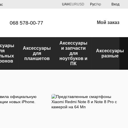
UAH
EUR
USD
Рус
Укр
Вход
ас
068 578-00-77
Мой заказ
Аксессуары
ссуары
Аксессуары
и запчасти
ля
Аксессуары
для
для
льных
разные
планшетов
ноутбуков и
фонов
ПК