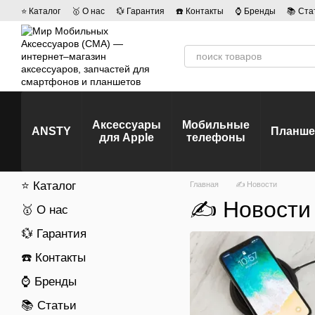
Перейти к основному контенту
⭐ Каталог
🥇 О нас
💱 Гарантия
☎️ Контакты
⌚ Бренды
📚 Ста
💡 Наши вакансии
💬 Отзывы о магазине
🤝 Политика конфиденц
Аксессуары
Мобильные
ANSTY
Планш
для Apple
телефоны
⭐ Каталог
Главная
✍ Новости
✍ Новости
🥇 О нас
💱 Гарантия
☎️ Контакты
⌚ Бренды
📚 Статьи