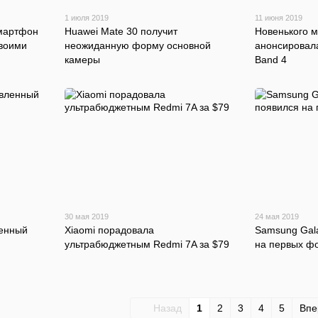
1 июля 2019
11 июня 2019
мартфон
Huawei Mate 30 получит
Новенького м
своими
неожиданную форму основной
анонсировал
камеры
Band 4
30 мая 2019
24 мая 2019
ленный
Xiaomi порадовала
Samsung Gala
ультрабюджетным Redmi 7A за $79
на первых ф
Назад
1
2
3
4
5
Вп