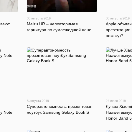
30 августа 2019
30 августа 2019
ивают
Meizu UR – неповторимая
Apple объяв
гарнитура по сумасшедшей цене
презентации 
покажут?
8 августа 2019
24 июля 2019
Суперавтономность: презентован
Лучше Xiaomi
y Note
ноутбук Samsung Galaxy Book S
Huawei выпу
Honor Band 5