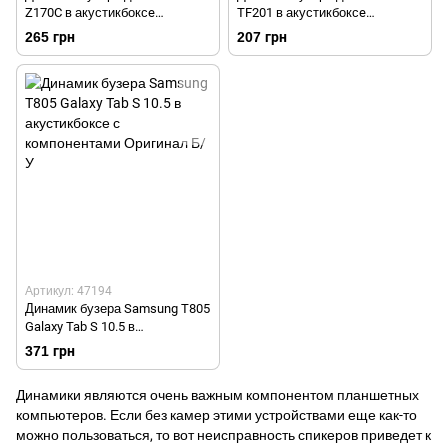
Z170C в акустикбоксe
TF201 в акустикбоксe
Оригинал Б/У
Оригинал Б/У
265 грн
207 грн
Артикул: 47194
Динамик бузера Samsung T805
Galaxy Tab S 10.5 в
акустикбоксе с компонентами
371 грн
Оригинал Б/У
Динамики являются очень важным компонентом планшетных
компьютеров. Если без
камер
этими устройствами еще как-то
можно пользоваться, то вот неисправность спикеров приведет к