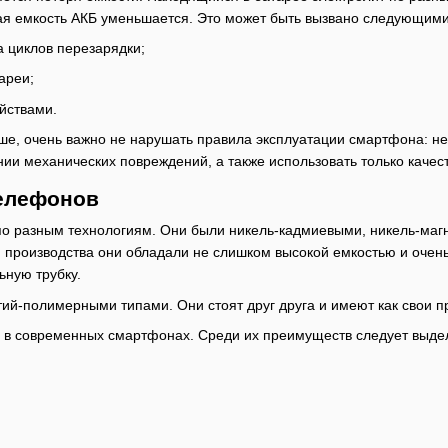
ная емкость АКБ уменьшается. Это может быть вызвано следующим
а циклов перезарядки;
ареи;
йствами.
ше, очень важно не нарушать правила эксплуатации смартфона: не
нии механических повреждений, а также использовать только каче
телефонов
по разным технологиям. Они были никель-кадмиевыми, никель-ма
 производства они обладали не слишком высокой емкостью и очень
ьную трубку.
й-полимерными типами. Они стоят друг друга и имеют как свои пр
 в современных смартфонах. Среди их преимуществ следует выде