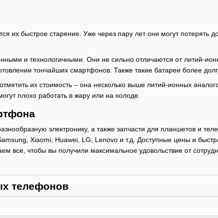
я их быстрое старение. Уже через пару лет они могут потерять до
ыми и технологичными. Они не сильно отличаются от литий-ионны
отовлении тончайших смартфонов. Также такие батареи более дол
тметить их стоимость – она несколько выше литий-ионных аналого
гут плохо работать в жару или на холоде.
артфона
знообразную электронику, а также запчасти для планшетов и теле
Samsung, Xiaomi, Huawei, LG, Lenovo и т.д. Доступные цены и быс
аем все, чтобы вы получили максимальное удовольствие от сотруд
ых телефонов