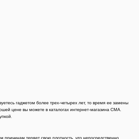
зуетесь гаджетом более трех-четырех лет, то время ее замены
рошей цене вы можете в каталогах интернет-магазина CMA.
упкой.
м причинам теряет свою плотность, что непосредственно