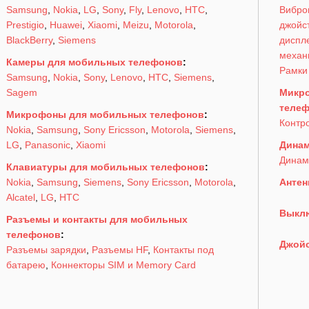
Samsung
,
Nokia
,
LG
,
Sony
,
Fly
,
Lenovo
,
HTC
,
Вибро
Prestigio
,
Huawei
,
Xiaomi
,
Meizu
,
Motorola
,
джойс
BlackBerry
,
Siemens
диспл
механ
Камеры для мобильных телефонов
:
Рамки
Samsung
,
Nokia
,
Sony
,
Lenovo
,
HTC
,
Siemens
,
Sagem
Микро
теле
Микрофоны для мобильных телефонов
:
Контр
Nokia
,
Samsung
,
Sony Ericsson
,
Motorola
,
Siemens
,
LG
,
Panasonic
,
Xiaomi
Динам
Динам
Клавиатуры для мобильных телефонов
:
Nokia
,
Samsung
,
Siemens
,
Sony Ericsson
,
Motorola
,
Антен
Alcatel
,
LG
,
HTC
Выклю
Разъемы и контакты для мобильных
телефонов
:
Джойс
Разъемы зарядки
,
Разъемы HF
,
Контакты под
батарею
,
Коннекторы SIM и Memory Card