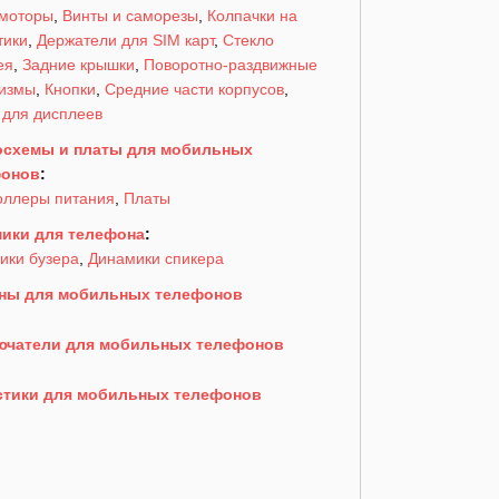
моторы
,
Винты и саморезы
,
Колпачки на
тики
,
Держатели для SIM карт
,
Стекло
ея
,
Задние крышки
,
Поворотно-раздвижные
измы
,
Кнопки
,
Средние части корпусов
,
 для дисплеев
схемы и платы для мобильных
фонов
:
оллеры питания
,
Платы
ики для телефона
:
ики бузера
,
Динамики спикера
ны для мобильных телефонов
чатели для мобильных телефонов
тики для мобильных телефонов