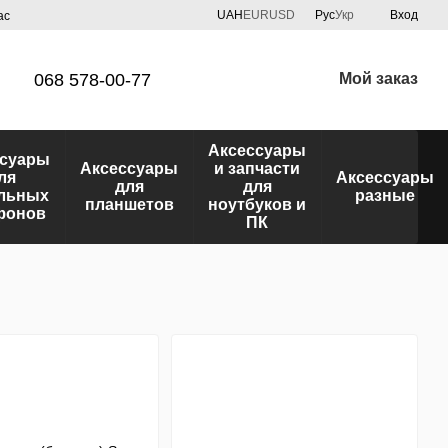
UAH
EUR
USD
Рус
Укр
Вход
ас
068 578-00-77
Мой заказ
Аксессуары
ссуары
Аксессуары
и запчасти
ля
Аксессуары
для
для
льных
разные
планшетов
ноутбуков и
фонов
ПК