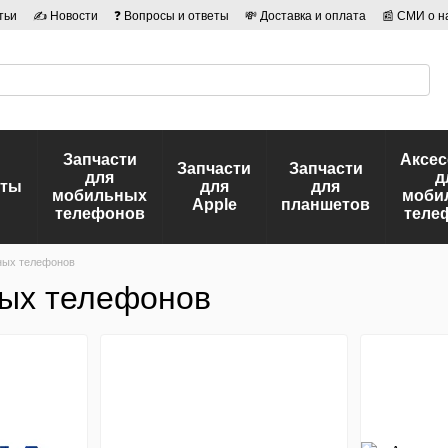
тьи
✍ Новости
❓ Вопросы и ответы
💸 Доставка и оплата
📰 СМИ о н
иальности
🛡️ Договор публичной оферты
👤 Авторы
Запчасти
Аксе
Запчасти
Запчасти
для
д
еты
для
для
мобильных
моби
Apple
планшетов
телефонов
теле
ных телефонов
ных телефонов