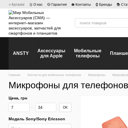
Перейти к основному контенту
⭐ Каталог
🥇 О нас
💱 Гарантия
☎️ Контакты
⌚ Бренды
📚 Ста
💡 Наши вакансии
💬 Отзывы о магазине
🤝 Политика конфиденц
Аксессуары
Мобильные
ANSTY
Планш
для Apple
телефоны
Главная
Запчасти для мобильных телефонов
Микрофоны
Микрофоны
Микрофоны для телефонов 
Цена, грн
От Цена, грн
До Цена, грн
OK
Модель Sony/Sony Ericsson