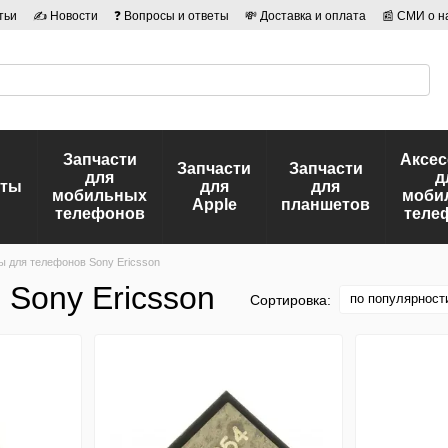
тьи
✍ Новости
❓ Вопросы и ответы
💸 Доставка и оплата
📰 СМИ о н
иальности
🛡️ Договор публичной оферты
👤 Авторы
Запчасти
Аксе
Запчасти
Запчасти
для
д
еты
для
для
мобильных
моби
Apple
планшетов
телефонов
теле
 для телефонов Sony Ericsson
Sony Ericsson
по популярност
Сортировка: