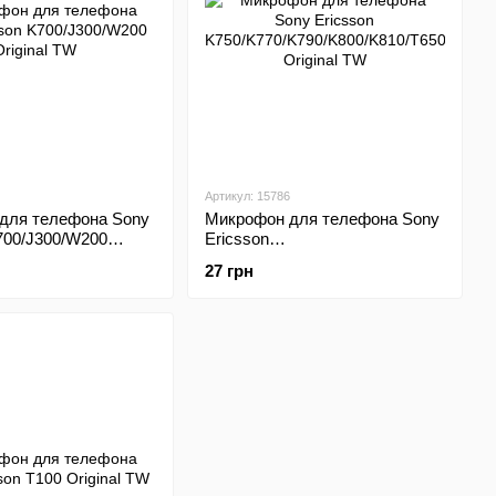
Артикул: 15786
для телефона Sony
Микрофон для телефона Sony
700/J300/W200
Ericsson
K750/K770/K790/K800/K810/T650/W70
27 грн
Original TW