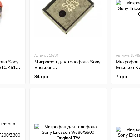
Артикул: 15784
Артикул: 15785
она Sony
Микрофон для телефона Sony
Микрофон 
310/K510
Ericsson
Ericsson K
K550/W710/W910/C901/C902
Original TW
34 грн
7 грн
Original TW