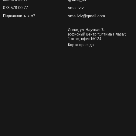
073 578-00-77
sma_lviv
sma.lviv@gmail.com
Перезвонить вам?
Львов, ул. Научная 7а
(офисный центр "Оптима Плаза")
1 этаж, офис №124
Карта проезда