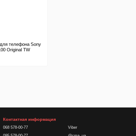
для телефона Sony
100 Original TW
Контактная информация
068 578-00-77
Viber
095 578-00-77
@cma_ua