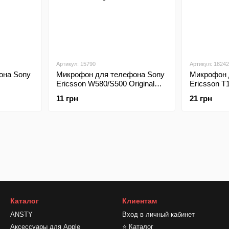
Артикул: 15790
Артикул: 18242
она Sony
Микрофон для телефона Sony
Микрофон 
Ericsson W580/S500 Original
Ericsson T
T290/Z300
TW
11 грн
21 грн
Каталог
Клиентам
ANSTY
Вход в личный кабинет
Аксессуары для Apple
⭐ Каталог