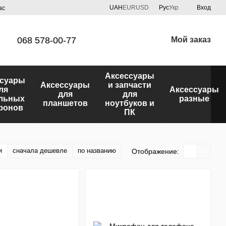
UAH
EUR
USD
Рус
Укр
Вход
ас
068 578-00-77
Мой заказ
Аксессуары
ссуары
Аксессуары
и запчасти
ля
Аксессуары
для
для
льных
разные
планшетов
ноутбуков и
фонов
ПК
и
сначала дешевле
по названию
Отображение: