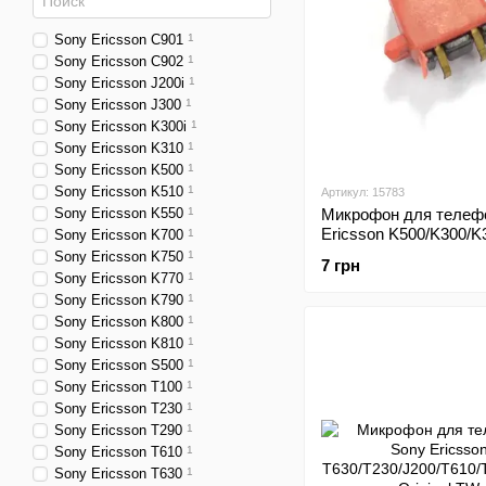
Sony Ericsson C901
1
Sony Ericsson C902
1
Sony Ericsson J200i
1
Sony Ericsson J300
1
Sony Ericsson K300i
1
Sony Ericsson K310
1
Sony Ericsson K500
1
Sony Ericsson K510
1
Артикул: 15783
Sony Ericsson K550
1
Микрофон для телеф
Ericsson K500/K300/K
Sony Ericsson K700
1
Original TW
Sony Ericsson K750
1
7 грн
Sony Ericsson K770
1
Sony Ericsson K790
1
Sony Ericsson K800
1
Sony Ericsson K810
1
Sony Ericsson S500
1
Sony Ericsson T100
1
Sony Ericsson T230
1
Sony Ericsson T290
1
Sony Ericsson T610
1
Sony Ericsson T630
1