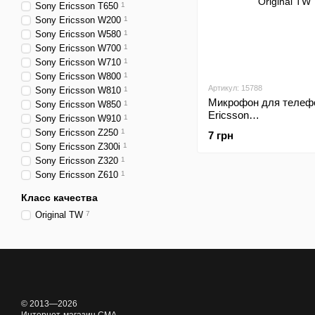
Sony Ericsson T650
1
Sony Ericsson W200
1
Sony Ericsson W580
1
Sony Ericsson W700
1
Sony Ericsson W710
1
Sony Ericsson W800
1
Артикул: 15788
Sony Ericsson W810
1
Микрофон для телеф
Sony Ericsson W850
1
Ericsson
Sony Ericsson W910
1
T630/T230/J200/T610/
Sony Ericsson Z250
1
7 грн
Original TW
Sony Ericsson Z300i
1
Sony Ericsson Z320
1
Sony Ericsson Z610
1
Класс качества
Original TW
7
© 2013—2026