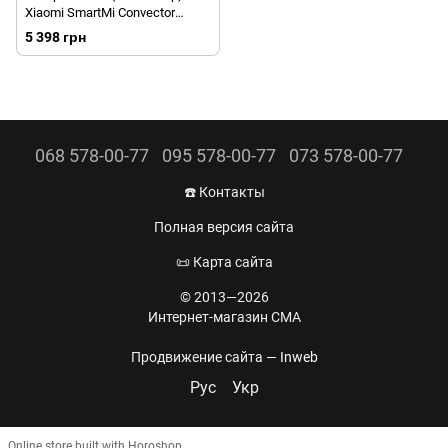
Xiaomi SmartMi Convector
Heater 1 Smart White/Белый
5 398 грн
068 578-00-77
095 578-00-77
073 578-00-77
☎️ Контакты
Полная версия сайта
📜 Карта сайта
© 2013—2026
Интернет-магазин CMA
Продвижение сайта —
Inweb
Рус
Укр
Online store built with Horoshop