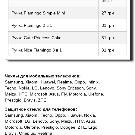
Цена:
Ручка Flamingo Simple Mini
27 грн
Ручка Flamingo 2 в 1
31 грн
Ручка Cute Princess Cake
31 грн
Ручка Nice Flamingo 3 в 1
31 грн
Чехлы для мобильных телефонов
:
Samsung
,
Xiaomi
,
Huawei
,
Realme
,
Oppo
,
Infinix
,
Tecno
,
Nokia
,
LG
,
Lenovo
,
Sony Ericsson, Sony
,
Meizu
,
HTC
,
Microsoft
,
Asus
,
Fly
,
Motorola
,
Ulefone
,
Prestigio
,
Bravis
,
ZTE
Защитное стекло для телефонов
:
Samsung
,
Xiaomi
,
Tecno
,
Oppo
,
Huawei
,
Nokia,
Microsoft
,
LG
,
Lenovo
,
Sony
,
Meizu
,
HTC
,
Asus
,
Motorola
,
Ulefone
,
Prestigio
,
Doogee
,
ZTE
,
Ergo
,
Bravis
,
Oneplus
,
Realme