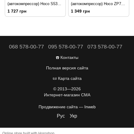
(автокомпрессор) Hoco S53
(автокомпрессор) Hoco ZP7
Breeze portable smart 5000
5000 mAh Black
1 727 грн
1 349 грн
mAh Black
068 578-00-77
095 578-00-77
073 578-00-77
☎️ Контакты
Полная версия сайта
📜 Карта сайта
© 2013—2026
Интернет-магазин CMA
Продвижение сайта —
Inweb
Рус
Укр
Online store built with Horoshop