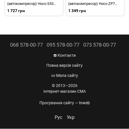
(автокомпресор) Hoco S53
(автокомпресор) Hoco ZP7
Breeze portable smart 5000 mAh
5000 mAh Black
1 727 грн
1 349 грн
Black
068 578-00-77
095 578-00-77
073 578-00-77
☎️ Контакти
Повна версія сайту
📜 Мапа сайту
© 2013—2026
Інтернет-магазин CMA
Просування сайту —
Inweb
Рус
Укр