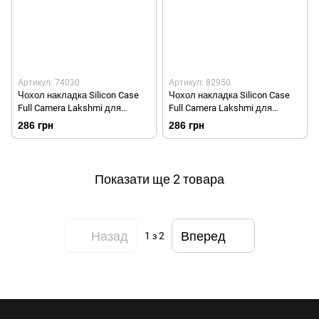
Артикул: 74030
Артикул: 82950
Чохол накладка Silicon Case
Чохол накладка Silicon Case
Full Camera Lakshmi для
Full Camera Lakshmi для
Google Pixel 7 Midnight Blue
Google Pixel 7 Чорний
286 грн
286 грн
Темно-синій
Показати ще 2 товара
Назад
Вперед
1
з 2