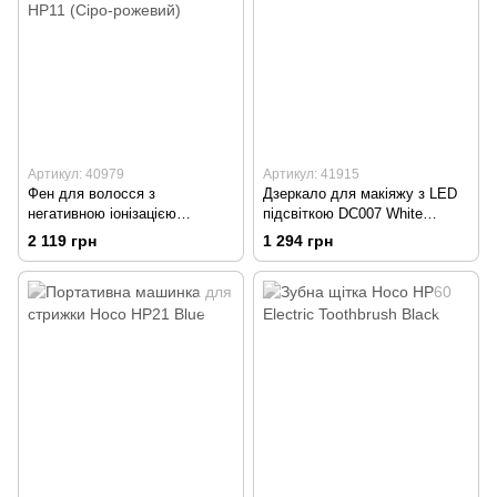
Артикул: 40979
Артикул: 41915
Фен для волосся з
Дзеркало для макіяжу з LED
негативною іонізацією
підсвіткою DC007 White
потужністю 1600W HOCO
(Білий)
2 119 грн
1 294 грн
HP11 (Сіро-рожевий)