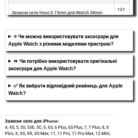
137
Захисне скло Hoco 0.15mm для iWatch 38mm
грн
⭐ Чи можна використовувати аксесуари для
Apple Watch з різними моделями пристрою?
⏩ Чи потрібно використовувати оригінальні
аксесуари для Apple Watch?
✅ Як вибрати відповідний ремінець для Apple
Watch?
Захисне скло для iPhone
:
4, 4S
,
5, 5S, 5SE, 5С
,
6, 6S
,
6 Plus, 6S Plus
,
7
,
7 Plus
,
8
,
8
Plus
,
X, XS
,
XR
,
XS Max
,
11
,
11 Pro
,
11 Pro Max
,
12 Mini
,