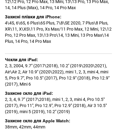
12\12 Pro
,
12 Pro Max
,
13 Mini
,
13\13 Pro
,
13 Pro Max
,
14
,
14 Plus (Max)
,
14 Pro
,
14 Pro Max
Захисні плівки для iPhone
:
4\4S
,
6\6S
,
6 Plus\6S Plus
,
7\8\SE 2020
,
7 Plus\8 Plus
,
XR\11
,
X\XS\11 Pro
,
Xs Max/11 Pro Max
,
12 Mini
,
12\12
Pro
,
12 Pro Max
,
13\13 Pro\14
,
13 Mini
,
13 Pro Max\14
Plus
,
14 Pro
,
14 Pro Max
Чохли для iPad
:
2, 3, 2004
,
9.7" (2017\2018)
,
10.2'' (2019\2020\2021)
,
Air\Air 2
,
Air 10.9" (2020\2022)
,
mini 1, 2, 3
,
mini 4
,
mini
5
,
Pro 9.7"
,
Pro 10.5" (2017)
,
Pro 12.9" (2018)
,
Pro 12.9"
(2017)
,
Mini 6
Захисне скло для iPad
:
2, 3, 4
,
9.7" (2017\2018)
,
mini 1, 2, 3
,
mini 4
,
Pro 10.5"
(2017)
,
Pro 11"
,
Pro 12.9"
,
Pro 12.9" (2018)
,
Air 3 10.5"
(2019)
,
mini 5 (2019)
,
10.2" (2019)
Захисне скло для Apple Watch
:
38mm
,
42mm
,
44mm