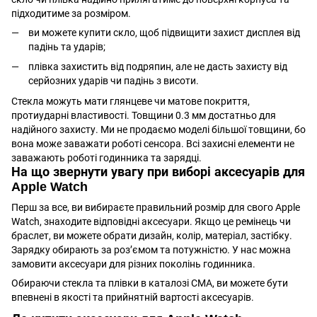
підходитиме за розміром.
ви можете купити скло, щоб підвищити захист дисплея від
падінь та ударів;
плівка захистить від подряпин, але не дасть захисту від
серйозних ударів чи падінь з висоти.
Стекла можуть мати глянцеве чи матове покриття,
протиударні властивості. Товщини 0.3 мм достатньо для
надійного захисту. Ми не продаємо моделі більшої товщини, бо
вона може заважати роботі сенсора. Всі захисні елементи не
заважають роботі годинника та зарядці.
На що звернути увагу при виборі аксесуарів для
Apple Watch
Перш за все, ви вибираєте правильний розмір для свого Apple
Watch, знаходите відповідні аксесуари. Якщо це ремінець чи
браслет, ви можете обрати дизайн, колір, матеріал, застібку.
Зарядку обирають за роз’ємом та потужністю. У нас можна
замовити аксесуари для різних поколінь годинника.
Обираючи стекла та плівки в каталозі СМА, ви можете бути
впевнені в якості та прийнятній вартості аксесуарів.