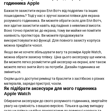
годинника Apple
Бажаєте захистити екран Епл Вотч від подряпин та інших
пошкоджень? Тоді у нас є зручні захисні плівки для екрана
розумного годинника. Ви можете обрати скло для Епл Вотч,
яке здатне захистити навіть від падіння з невеликої висоти.
Воно точно прилягає до екрана, тому ви майже не помітите
наявність протектора. Ви можете продовжувати
використовувати всі функції. Для повного захисту корпуса
можна придбати чохол.
Якщо ви не хочете збільшувати вагу та розміри Apple Watch,
можна обрати
захисну плівку
. Ціна цього аксесуару ще нижча.
Ви можете легко розмістити цей аксесуар на екрані, але також
можете легко зняти його за потреби. Дизайн годинника не
зміниться.
Окрім цього доступні ремінці та браслети з застібкою з різних
матеріалів, зарядні пристрої, чохли.
Як підібрати аксесуари для мого годинника
Apple Watch
Обираючи аксесуари до свого розумного годинника, звертайте
увагу на сумісність з вашою версією. Тільки в цьому випадку
скло чи плівка надійно прилягатиме до поверхні корпуса та