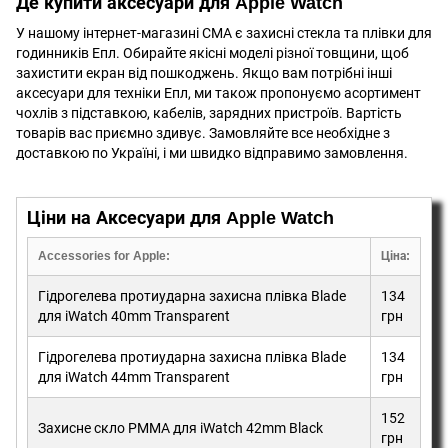
Де купити аксесуари для Apple Watch
У нашому інтернет-магазині СМА є
захисні стекла
та плівки для
годинників Епл. Обирайте якісні моделі різної товщини, щоб
захистити екран від пошкоджень. Якщо вам потрібні інші
аксесуари для техніки Епл, ми також пропонуємо асортимент
чохлів з підставкою, кабелів, зарядних пристроїв. Вартість
товарів вас приємно здивує. Замовляйте все необхідне з
доставкою по Україні, і ми швидко відправимо замовлення.
Ціни на Аксесуари для Apple Watch
Accessories for Apple:
Ціна:
Гідрогелева протиударна захисна плівка Blade
134
для iWatch 40mm Transparent
грн
Гідрогелева протиударна захисна плівка Blade
134
для iWatch 44mm Transparent
грн
152
Захисне скло PMMA для iWatch 42mm Black
грн