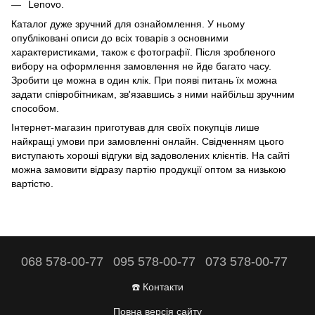
Lenovo.
Каталог дуже зручний для ознайомлення. У ньому
опубліковані описи до всіх товарів з основними
характеристиками, також є фотографії. Після зробленого
вибору на оформлення замовлення не йде багато часу.
Зробити це можна в один клік. При появі питань їх можна
задати співробітникам, зв'язавшись з ними найбільш зручним
способом.
Інтернет-магазин приготував для своїх покупців лише
найкращі умови при замовленні онлайн. Свідченням цього
виступають хороші відгуки від задоволених клієнтів. На сайті
можна замовити відразу партію продукції оптом за низькою
вартістю.
068 578-00-77
095 578-00-77
073 578-00-77
☎️ Контакти
Повна версія сайту