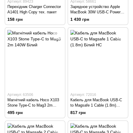
Артикул: 89423
Артикул: 58661
Перехідник Charger Connector
Зарядное устройство Apple
A1401 High Copy тех. пакет
MacBook 30W USB-C Power
Adapter A1882/A2164
158 грн
1 430 грн
(MY1W2ZM/A)
Артикул: 63506
Артикул: 72016
Магнітний кабель Hoco X103
Кабель для MacBook USB-C
Stone Type-C to Mag3 2m
to Magsafe 1 Cable (1.8m)
140W Білий
Білий HC
495 грн
817 грн