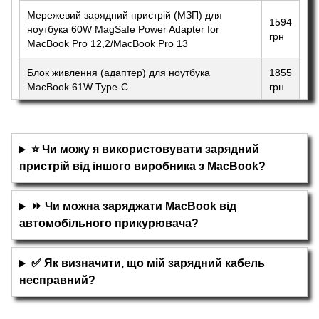
Мережевий зарядний пристрій (МЗП) для
1594
ноутбука 60W MagSafe Power Adapter for
грн
MacBook Pro 12,2/MacBook Pro 13
Блок живлення (адаптер) для ноутбука
1855
MacBook 61W Type-C
грн
Мережевий зарядний пристрій (МЗП) для
1443
ноутбука 45W MagSafe 2 Power Adapter для
грн
MacBook Air
⭐ Чи можу я використовувати зарядний
пристрій від іншого виробника з MacBook?
⏩ Чи можна заряджати MacBook від
автомобільного прикурювача?
✅ Як визначити, що мій зарядний кабель
несправний?