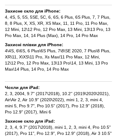
Захисне скло для iPhone
:
4, 4S
,
5, 5S, 5SE, 5С
,
6, 6S
,
6 Plus, 6S Plus
,
7
,
7 Plus
,
8
,
8 Plus
,
X, XS
,
XR
,
XS Max
,
11
,
11 Pro
,
11 Pro Max
,
12 Mini
,
12\12 Pro
,
12 Pro Max
,
13 Mini
,
13\13 Pro
,
13
Pro Max
,
14
,
14 Plus (Max)
,
14 Pro
,
14 Pro Max
Захисні плівки для iPhone
:
4\4S
,
6\6S
,
6 Plus\6S Plus
,
7\8\SE 2020
,
7 Plus\8 Plus
,
XR\11
,
X\XS\11 Pro
,
Xs Max/11 Pro Max
,
12 Mini
,
12\12 Pro
,
12 Pro Max
,
13\13 Pro\14
,
13 Mini
,
13 Pro
Max\14 Plus
,
14 Pro
,
14 Pro Max
Чохли для iPad
:
2, 3, 2004
,
9.7" (2017\2018)
,
10.2'' (2019\2020\2021)
,
Air\Air 2
,
Air 10.9" (2020\2022)
,
mini 1, 2, 3
,
mini 4
,
mini 5
,
Pro 9.7"
,
Pro 10.5" (2017)
,
Pro 12.9" (2018)
,
Pro 12.9" (2017)
,
Mini 6
Захисне скло для iPad
:
2, 3, 4
,
9.7" (2017\2018)
,
mini 1, 2, 3
,
mini 4
,
Pro 10.5"
(2017)
,
Pro 11"
,
Pro 12.9"
,
Pro 12.9" (2018)
,
Air 3 10.5"