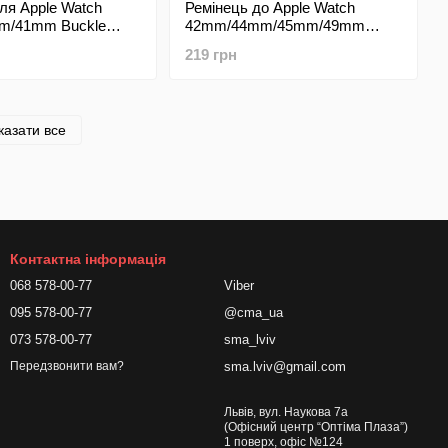
ля Apple Watch
Ремінець до Apple Watch
m/41mm Buckle
42mm/44mm/45mm/49mm
gn Khaki
Magic Lock Blue (Синій)
219 грн
казати все
Контактна інформація
068 578-00-77
Viber
095 578-00-77
@cma_ua
073 578-00-77
sma_lviv
sma.lviv@gmail.com
Передзвонити вам?
Львів, вул. Наукова 7а
(Офісний центр “Оптіма Плаза”)
1 поверх, офіс №124