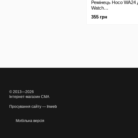
Ремінець Hoco WA24 
Watch
42mm/44mm/45mm/4
355 грн
Magnetic Brown
© 2013—2026
Інтернет-магазин CMA
Просування сайту —
Inweb
Мобільна версія