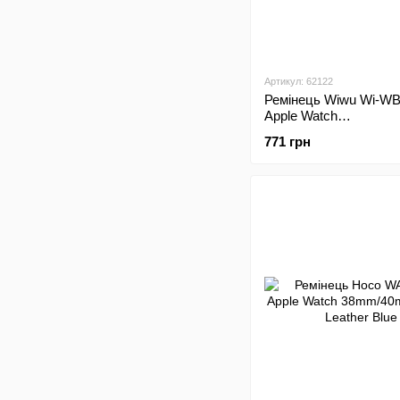
Артикул: 62122
Ремінець Wiwu Wi-WB
Apple Watch
42mm/44mm/45mm/4
771 грн
Orange (Сірий з оран