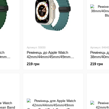
Артикул: 55830
Артикул: 84640
tch
Ремінець до Apple Watch
Ремінець д
9mm
42mm/44mm/45mm/49mm
38mm/40m
лений)
Magic Lock Pine Green (Світло
Band Black
219 грн
219 грн
зелений)