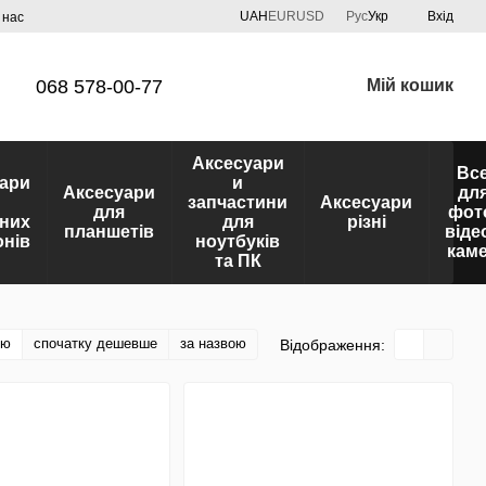
UAH
EUR
USD
Рус
Укр
Вхід
 нас
068 578-00-77
Мій кошик
Аксесуари
Вс
ари
и
Аксесуари
дл
запчастини
Аксесуари
для
фот
них
для
різні
планшетів
віде
нів
ноутбуків
кам
та ПК
тю
спочатку дешевше
за назвою
Відображення: