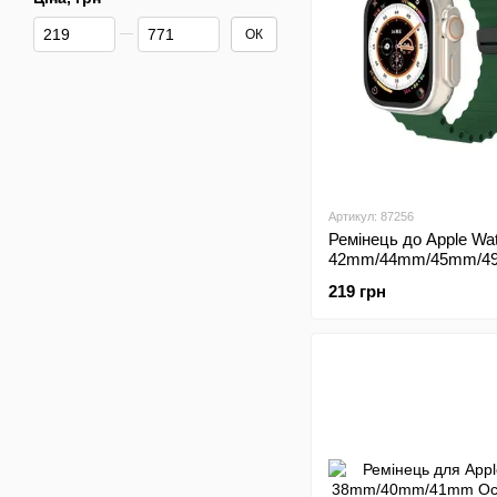
Від Ціна, грн
До Ціна, грн
ОК
Артикул: 87256
Ремінець до Apple Wa
42mm/44mm/45mm/4
Magic Lock Green (Зе
219 грн