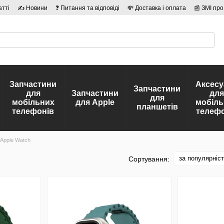
атті
✍ Новини
❓ Питання та відповіді
💸 Доставка і оплата
📰 ЗМІ про
сті
🛡️ Договір публічної оферти
👤 Автори
Запчастини
Аксесу
Запчастини
для
Запчастини
для
для
мобільних
для Apple
мобіль
планшетів
телефонів
телефо
 Apple Watch
за популярніс
Сортування: