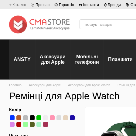
Перейти до основного контенту
⭐ Каталог
🥇 Про нас
💱 Гарантія
☎️ Контакти
⌚ Бренди
📚 Ст
💡 Наші вакансії
💬 Відгуки про магазин
🤝 Політика конфіденційно
Аксесуари
Мобільні
ANSTY
Планшети
для Apple
телефони
Головна
Аксесуари для Apple
Аксесуари для Apple Watch
Ремінці для
Ремінці для Apple Watch
Колір
Ціна, грн