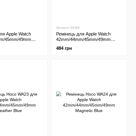
Артикул: 84369
ля Apple Watch
Ремінець для Apple Watch
m/45mm/49mm
42mm/44mm/45mm/49mm
Design Silver
Bead Rolex Design Rose Gold
484 грн
(Рожеве золото)