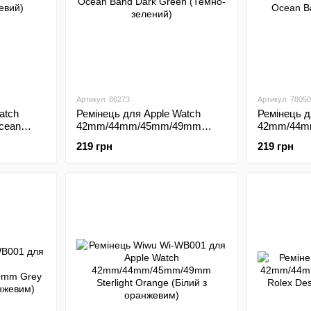
Артикул: 86273
Артикул: 78050
atch
Ремінець для Apple Watch
Ремінець д
cean
42mm/44mm/45mm/49mm
42mm/44m
ожевий)
Ocean Band Dark Green
Ocean Band
219 грн
219 грн
(Темно-зелений)