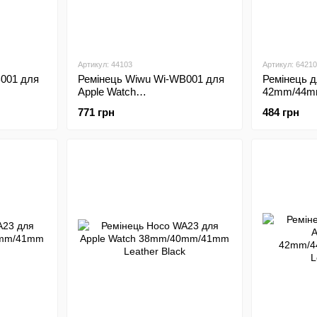
Артикул: 44103
Артикул: 64210
001 для
Ремінець Wiwu Wi-WB001 для
Ремінець д
Apple Watch
42mm/44m
9mm Grey
42mm/44mm/45mm/49mm
Bead Rolex 
771 грн
484 грн
жевим)
Sterlight Orange (Білий з
(Срібний)
оранжевим)