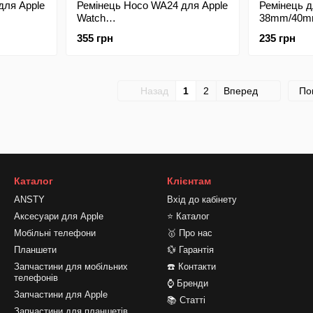
для Apple
Ремінець Hoco WA24 для Apple
Ремінець д
Watch
38mm/40m
9mm
42mm/44mm/45mm/49mm
Nylon Desi
355 грн
235 грн
Magnetic Cyan
Назад
1
2
Вперед
По
Каталог
Клієнтам
ANSTY
Вхід до кабінету
Аксесуари для Apple
⭐ Каталог
Мобільні телефони
🥇 Про нас
Планшети
💱 Гарантія
Запчастини для мобільних
☎️ Контакти
телефонів
⌚ Бренди
Запчастини для Apple
📚 Статті
Запчастини для планшетів