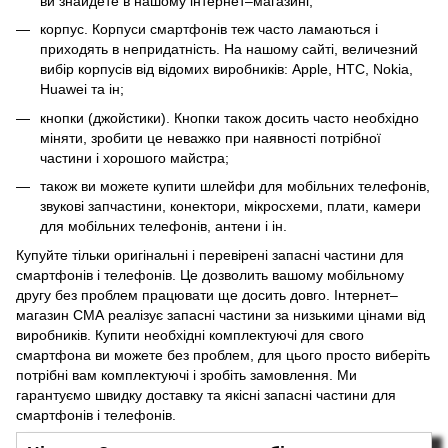
ви знайдете в нашому інтернет–магазині;
корпус. Корпуси смартфонів теж часто ламаються і
приходять в непридатність. На нашому сайті, величезний
вибір корпусів від відомих виробників: Apple, HTC, Nokia,
Huawei та ін;
кнопки (джойстики). Кнопки також досить часто необхідно
міняти, зробити це неважко при наявності потрібної
частини і хорошого майстра;
також ви можете купити шлейфи для мобільних телефонів,
звукові запчастини, конектори, мікросхеми, плати, камери
для мобільних телефонів, антени і ін.
Купуйте тільки оригінальні і перевірені запасні частини для
смартфонів і телефонів. Це дозволить вашому мобільному
другу без проблем працювати ще досить довго. Інтернет–
магазин СМА реалізує запасні частини за низькими цінами від
виробників. Купити необхідні комплектуючі для свого
смартфона ви можете без проблем, для цього просто виберіть
потрібні вам комплектуючі і зробіть замовлення. Ми
гарантуємо швидку доставку та якісні запасні частини для
смартфонів і телефонів.