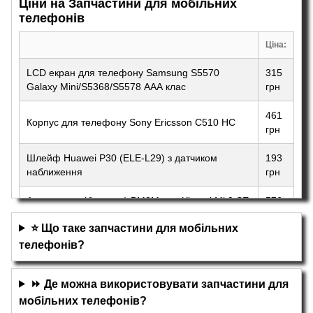
Ціни на Запчастини для мобільних
телефонів
Ціна:
LCD екран для телефону Samsung S5570
315
Galaxy Mini/S5368/S5578 ААА клас
грн
461
Корпус для телефону Sony Ericsson C510 HC
грн
Шлейф Huawei P30 (ELE-L29) з датчиком
193
наближення
грн
Акумулятор (батарея) BM3M для Xiaomi Mi 9 SE
576
Original
грн
⭐ Що таке запчастини для мобільних
телефонів?
⏩ Де можна використовувати запчастини для
мобільних телефонів?