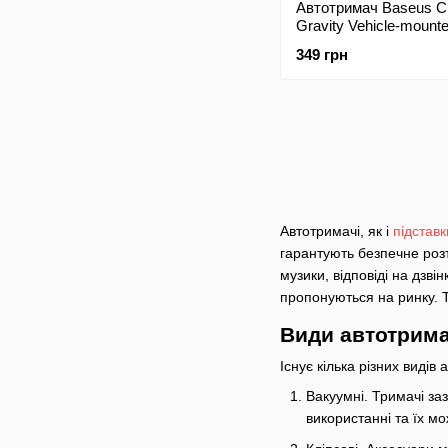
Автотримач Baseus C
Gravity Vehicle-mount
Black (SUYL-FK01)
349 грн
Автотримачі, як і
підставк
гарантують безпечне розт
музики, відповіді на дзві
пропонуються на ринку. Т
Види автотрима
Існує кілька різних видів
Вакуумні. Тримачі за
використанні та їх 