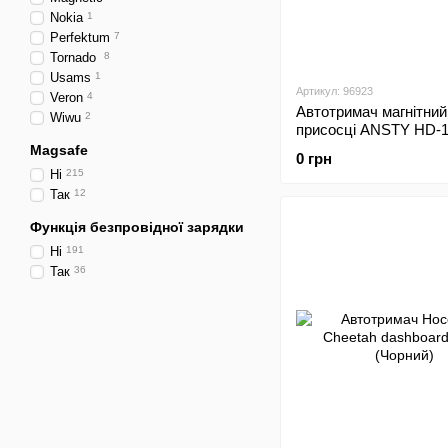
Nokia
1
Perfektum
7
Tornado
8
Usams
1
Артикул: 96923
Veron
4
Автотримач магнітний
Wiwu
2
присосці ANSTY HD-19
Gel Magnetic Чорний
Magsafe
0 грн
Ні
215
Так
12
Функція безпровідної зарядки
Ні
191
Так
36