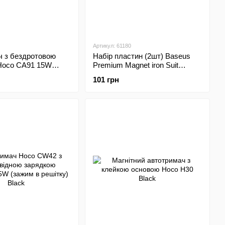
Артикул: 61180
ч з бездротовою
Набір пластин (2шт) Baseus
Hoco CA91 15W
Premium Magnet iron Suit
tic wireless fast
ACDR-A0S
101 грн
ey (Сірий)