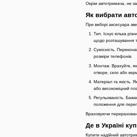
Окрім автотримача, не з
Як вибрати авт
При виборі аксесуара зве
Тип. Існує кілька різ
щодо розташування т
Сумісність. Перекона
розміри телефонів.
Монтаж. Врахуйте, як
отвори, скло або кер
Матеріал та якість. Я
або високоміцний пла
Регульованість. Баж
положення для перегл
Враховуючи перераховані
Де в Україні к
Купити надійний автотрим