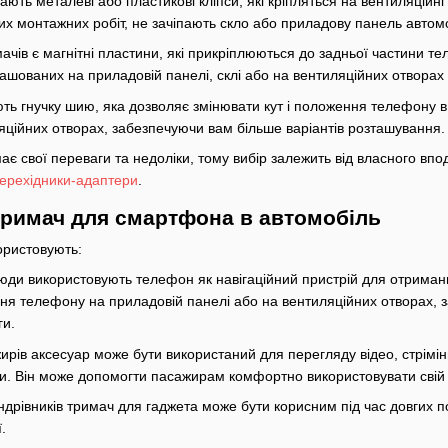
ають металеві або пластикові кліпси, які кріпляться на вентиляційні 
х монтажних робіт, не зачіпають скло або приладову панель автом
имачів є магнітні пластини, які прикріплюються до задньої частини 
ташованих на приладовій панелі, склі або на вентиляційних отворах
ють гнучку шию, яка дозволяє змінювати кут і положення телефону в 
яційних отворах, забезпечуючи вам більше варіантів розташування.
є свої переваги та недоліки, тому вибір залежить від власного впо
ерехідники-адаптери
.
тримач для смартфона в автомобіль
ористовують:
 люди використовують телефон як навігаційний пристрій для отриманн
я телефону на приладовій панелі або на вентиляційних отворах, з
ги.
рів аксесуар може бути використаний для перегляду відео, стрімін
здки. Він може допомогти пасажирам комфортно використовувати свій
дрівників тримач для гаджета може бути корисним під час довгих п
.