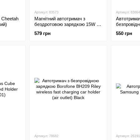
Артикул: 83573
Артикул: 83864
 Cheetah
Магнітний автотримач з
Автотрима
ний)
бездротовою зарядкою 15W в
безпровід
решітку Hoco CA85 Wireless
MagSafe 1
579 грн
550 грн
Charger Black
решітку) B
Артикул: 78682
Артикул: 25191