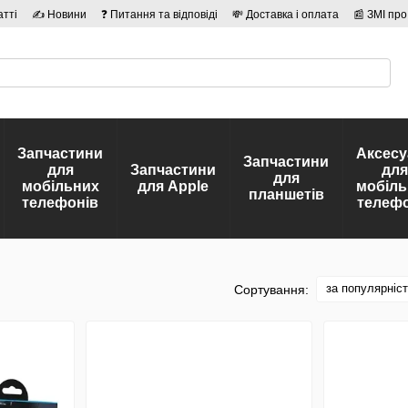
атті
✍ Новини
❓ Питання та відповіді
💸 Доставка і оплата
📰 ЗМІ про
сті
🛡️ Договір публічної оферти
👤 Автори
Запчастини
Аксесу
Запчастини
для
Запчастини
для
для
мобільних
для Apple
мобіль
планшетів
телефонів
телефо
за популярніс
Сортування: