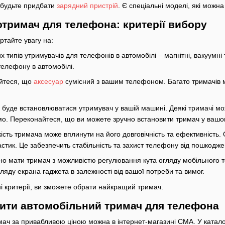
абудьте придбати
зарядний пристрій
. Є спеціальні моделі, які можна
отримач для телефона: критерії вибору
ртайте увагу на:
них типів утримувачів для телефонів в автомобілі – магнітні, вакуумні
елефону в автомобілі.
йтеся, що
аксесуар
сумісний з вашим телефоном. Багато тримачів м
 буде встановлюватися утримувач у вашій машині. Деякі тримачі м
мо. Переконайтеся, що ви можете зручно встановити тримач у вашом
кість тримача може вплинути на його довговічність та ефективність.
стик. Це забезпечить стабільність та захист телефону від пошкодже
ано мати тримач з можливістю регулювання кута огляду мобільного
яду екрана гаджета в залежності від вашої потреби та вимог.
 критерії, ви зможете обрати найкращий тримач.
упити автомобільний тримач для телефона
ач за привабливою ціною можна в інтернет-магазині CMA. У каталозі 