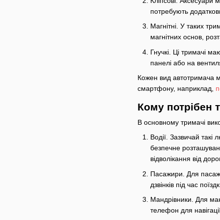
Кліпсові. Аксесуари м
потребують додаткови
Магнітні. У таких тр
магнітних основ, роз
Гнучкі. Ці тримачі ма
панелі або на вентил
Кожен вид автотримача ма
смартфону, наприклад,
п
Кому потрібен 
В основному тримачі вик
Водії. Зазвичай такі
безпечне розташуванн
відволікання від доро
Пасажири. Для пасажи
дзвінків під час пої
Мандрівники. Для ман
телефон для навігації