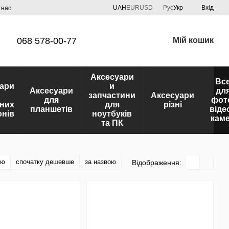
UAH
EUR
USD
Рус
Укр
Вхід
 нас
068 578-00-77
Мій кошик
Аксесуари
Вс
ари
и
Аксесуари
дл
запчастини
Аксесуари
для
фот
них
для
різні
планшетів
віде
нів
ноутбуків
кам
та ПК
тю
спочатку дешевше
за назвою
Відображення: