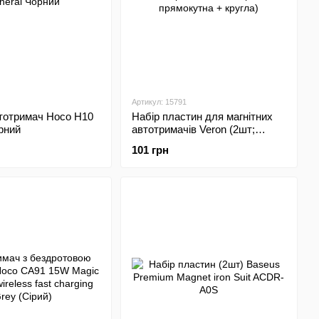
Артикул: 15791
втотримач Hoco H10
Набір пластин для магнітних
рний
автотримачів Veron (2шт;
прямокутна + кругла)
101 грн