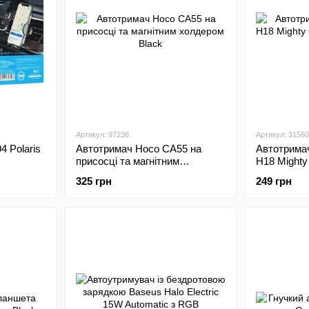
Артикул: 97236
Артикул: 31560
 Polaris
Автотримач Hoco CA55 на
Автотримач
присосці та магнітним
H18 Mighty
холдером Black
зажимний 
325 грн
249 грн