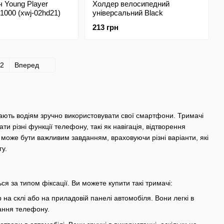
 Young Player
Холдер велосипедний
000 (xwj-02hd21)
універсальний Black
213 грн
2
Вперед
ють водіям зручно використовувати свої смартфони. Тримачі
 різні функції телефону, такі як навігація, відтворення
то може бути важливим завданням, враховуючи різні варіанти, які
гу.
ся за типом фіксації. Ви можете купити такі тримачі:
на склі або на приладовій панелі автомобіля. Вони легкі в
ання телефону.