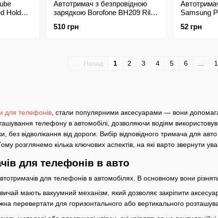
ube
Автотримач з безпровідною
Автотримач
ed Holder
зарядкою Borofone BH209 Riley
Samsung P1
wireless fast charging car holder
510 грн
52 грн
(air outlet) Black
Назад
1
2
3
4
5
6
...
1
и для телефонів
, стали популярними аксесуарами — вони допомага
ашування телефону в автомобілі, дозволяючи водіям використовувати
нки, без відволікання від дороги. Вибір відповідного тримача для ав
ому розглянемо кілька ключових аспектів, на які варто звернути ува
чів для телефонів в авто
 автотримачів для телефонів в автомобілях. В основному вони різнять
звичай мають вакуумний механізм, який дозволяє закріпити аксесуар 
можна перевертати для горизонтального або вертикального розташув