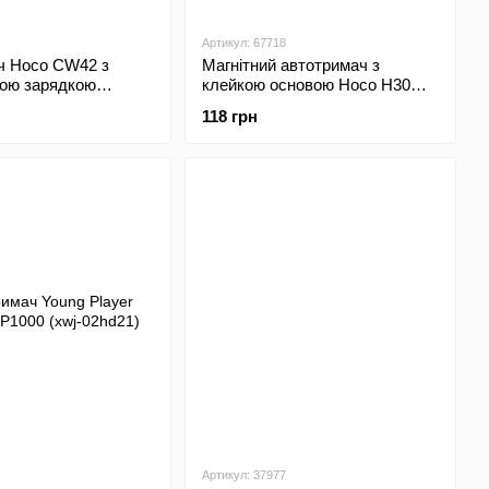
Артикул: 67718
ч Hoco CW42 з
Магнітний автотримач з
ною зарядкою
клейкою основою Hoco H30
5W (зажим в
Black
118 грн
lack
Артикул: 37977