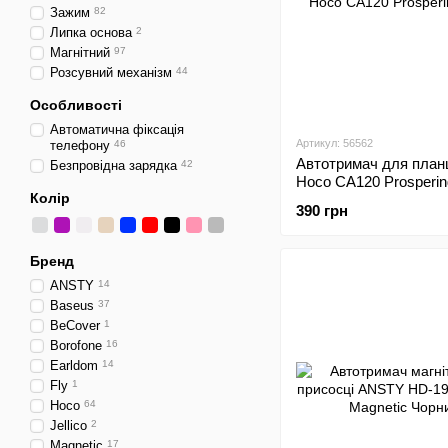
Зажим
82
Липка основа
2
Магнітний
97
Розсувний механізм
44
Особливості
Автоматична фіксація
Артикул: 56562
телефону
46
Автотримач для план
Безпровідна зарядка
42
Hoco CA120 Prosperin
Колір
390 грн
Бренд
ANSTY
14
Baseus
37
BeCover
1
Borofone
16
Earldom
14
Fly
1
Hoco
64
Jellico
2
Magnetic
17