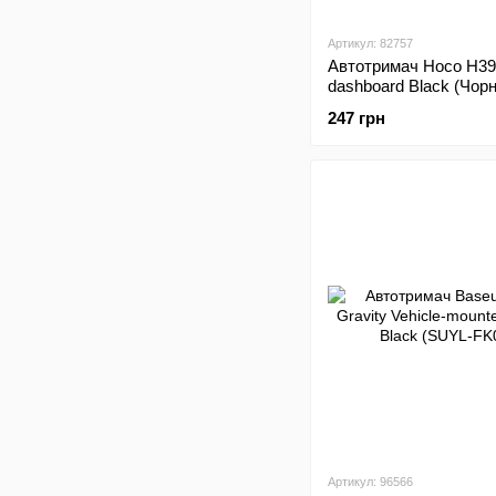
Артикул: 82757
Автотримач Hoco H39
dashboard Black (Чор
247 грн
Артикул: 96566