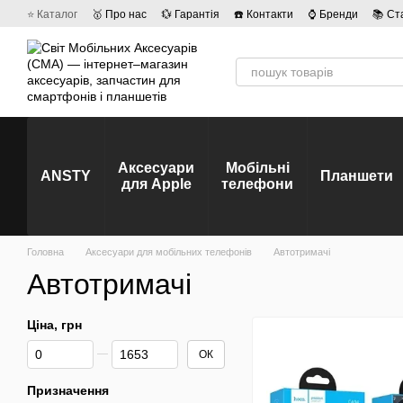
Перейти до основного контенту
⭐ Каталог
🥇 Про нас
💱 Гарантія
☎️ Контакти
⌚ Бренди
📚 Ст
💡 Наші вакансії
💬 Відгуки про магазин
🤝 Політика конфіденційно
Аксесуари
Мобільні
ANSTY
Планшети
для Apple
телефони
Головна
Аксесуари для мобільних телефонів
Автотримачі
Автотримачі
Ціна, грн
Від Ціна, грн
До Ціна, грн
ОК
Призначення