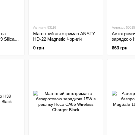
Артикул: 83116
Артикул: 50015
 на
Магнітний автотримач ANSTY
Автотрима
 Silica
HD-22 Magnetic Чорний
зарядкою 
Magic Magne
0 грн
663 грн
charging Gr