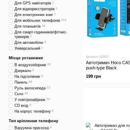
Для GPS навігаторів
1
Для відеореєстраторів
1
Для електронних книг
1
Для мобільних телефонів
212
Для планшетів
16
Для смарт-годинників/фітнес-
трекерів
1
Для автомобілю
6
Універсальний
1
Артикул: 92963
Місце установки
Автотримач Hoco CA94
В воздухозборник
20
push-type Black
Дзеркало
4
199 грн
На підголівник
6
Панель
94
Руль велосипеда
13
Скло
45
У повітрозабірник
74
CD вхід
3
На корпус телефону
6
Тип кріплення телефону
Вакуумна присоска
4