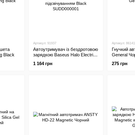
Артикул: 91937
Артикул: 86141
шета
Автоутримувач із бездротовою
Гнучкий а
g Black
зарядкою Baseus Halo Electric
General Чо
15W Automatic з RGB
1 164 грн
275 грн
підсвічуванням Black
SUDD000001