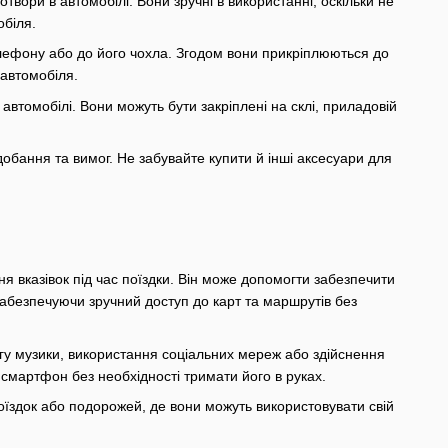
отвори в автомобілі. Вони зручні в використанні, оскільки не
обіля.
телефону або до його чохла. Згодом вони прикріплюються до
 автомобіля.
автомобілі. Вони можуть бути закріплені на склі, приладовій
добання та вимог. Не забувайте купити й інші аксесуари для
я вказівок під час поїздки. Він може допомогти забезпечити
абезпечуючи зручний доступ до карт та маршрутів без
гу музики, використання соціальних мереж або здійснення
 смартфон без необхідності тримати його в руках.
оїздок або подорожей, де вони можуть використовувати свій