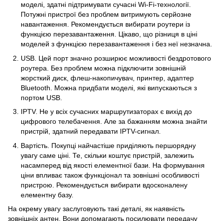
моделі, здатні підтримувати сучасні Wi-Fi-технології.
Потужні пристрої без проблем витримують серйозне
навантаження. Рекомендується вибирати роутери із
функцією перезавантаження. Цікаво, що різниця в ціні
моделей з функцією перезавантаження і без неї незначна.
USB. Цей порт значно розширює можливості бездротового
роутера. Без проблем можна підключити зовнішній
жорсткий диск, флеш-накопичувач, принтер, адаптер
Bluetooth. Можна придбати моделі, які випускаються з
портом USB.
IPTV. Не у всіх сучасних маршрутизаторах є вихід до
цифрового телебачення. Але за бажанням можна знайти
пристрій, здатний передавати IPTV-сигнал.
Вартість. Покупці найчастіше приділяють першорядну
увагу саме ціні. Те, скільки коштує пристрій, залежить
насамперед від якості елементної бази. На формування
ціни впливає також функціонал та зовнішні особливості
пристрою. Рекомендується вибирати вдосконалену
елементну базу.
На окрему увагу заслуговують такі деталі, як наявність
зовнішніх антен. Вони допомагають посилювати передачу