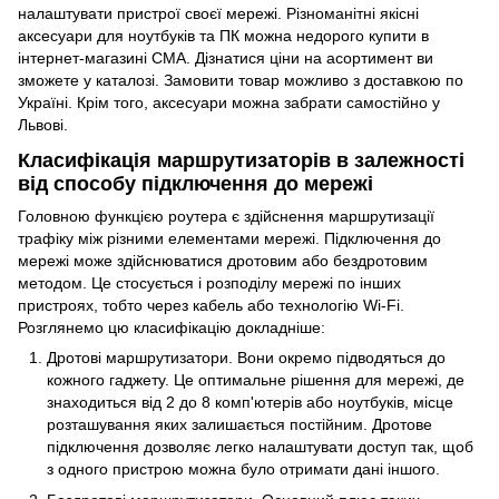
налаштувати пристрої своєї мережі. Різноманітні якісні
аксесуари для ноутбуків та ПК
можна недорого купити в
інтернет-магазині CMA. Дізнатися ціни на асортимент ви
зможете у каталозі. Замовити товар можливо з доставкою по
Україні. Крім того, аксесуари можна забрати самостійно у
Львові.
Класифікація маршрутизаторів в залежності
від способу підключення до мережі
Головною функцією роутера є здійснення маршрутизації
трафіку між різними елементами мережі. Підключення до
мережі може здійснюватися дротовим або бездротовим
методом. Це стосується і розподілу мережі по інших
пристроях, тобто через кабель або технологію Wi-Fi.
Розглянемо цю класифікацію докладніше:
Дротові маршрутизатори. Вони окремо підводяться до
кожного гаджету. Це оптимальне рішення для мережі, де
знаходиться від 2 до 8 комп'ютерів або ноутбуків, місце
розташування яких залишається постійним. Дротове
підключення дозволяє легко налаштувати доступ так, щоб
з одного пристрою можна було отримати дані іншого.