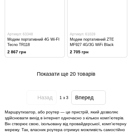
Артикул: 63348
Артикул: 61028
Модем портативний 4G Wi-FI
Модем портативний ZTE
Tecno TR118
MF927 4G/3G WiFi Black
2 867 грн
2 705 грн
Показати ще 20 товарів
Назад
Вперед
1
з 3
Маршрутизатор, або роутер — це пристрій, який дозволяє
здійснювати вихід в інтернет одночасно з кількох комп'ютерів.
Він створює свою, ізольовану від провайдерської, комп'ютерну
мережу. Так, власник роутера отримує можливість самостійно