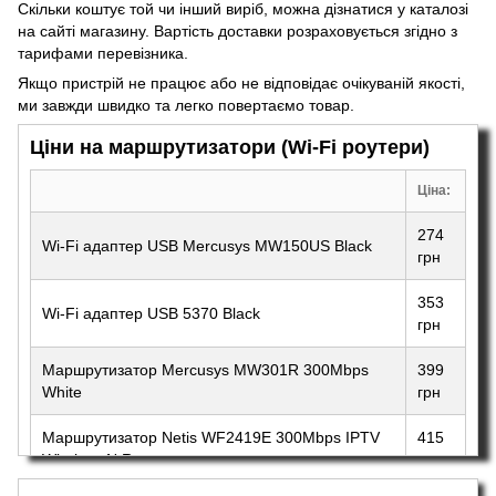
Скільки коштує той чи інший виріб, можна дізнатися у каталозі
на сайті магазину. Вартість доставки розраховується згідно з
тарифами перевізника.
Якщо пристрій не працює або не відповідає очікуваній якості,
ми завжди швидко та легко повертаємо товар.
Ціни на маршрутизатори (Wi-Fi роутери)
Ціна:
274
Wi-Fi адаптер USB Mercusys MW150US Black
грн
353
Wi-Fi адаптер USB 5370 Black
грн
Маршрутизатор Mercusys MW301R 300Mbps
399
White
грн
Маршрутизатор Netis WF2419E 300Mbps IPTV
415
Wireless N Router
грн