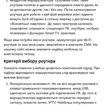
Бездротові маршрутизатори. Основний плюс таких
роутерів полягає в здатності передавати пакети даних як
за допомогою дротів, так і без них. Після налаштування
роутера для роботи з вай фай мережею різні гаджети
можуть бути об'єднані в спільну мережу з доступом до
«Всесвітньої павутини». До таких пристроїв належать
смартфони, планшети, стаціонарні ПК, ноутбуки, нетбуки,
телевізори з функцією Smart TV, принтери.
Якщо вам потрібні якісні роутери,
акумулятори для Wi-Fi
роутерів
та інші аксесуари, звертайтеся в компанію CMA. На
нашому сайті можна замовити надійну мобільну та
комп'ютерну техніку.
Критерії вибору роутера
Уникнути помилок у виборі дозволить комплексний підхід. При
підборі відповідного маршрутизатора слід враховувати такі
важливі фактори:
Функціональні можливості. Не на всіх моделях роутерів є
клавіші правильного перезавантаження, вихід USB,
одночасно шість роз'ємів для підключення ПК. До того ж
маршрутизатори відрізняються потужністю передачі
сигналу, кількістю антен, IPTV. Найбільш популярними є