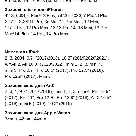
Pro Max
,
14
,
14 Plus (Max)
,
14 Pro
,
14 Pro Max
Захисні плівки для iPhone
:
4\4S
,
6\6S
,
6 Plus\6S Plus
,
7\8\SE 2020
,
7 Plus\8 Plus
,
XR\11
,
X\XS\11 Pro
,
Xs Max/11 Pro Max
,
12 Mini
,
12\12 Pro
,
12 Pro Max
,
13\13 Pro\14
,
13 Mini
,
13 Pro
Max\14 Plus
,
14 Pro
,
14 Pro Max
Чохли для iPad
:
2, 3, 2004
,
9.7" (2017\2018)
,
10.2'' (2019\2020\2021)
,
Air\Air 2
,
Air 10.9" (2020\2022)
,
mini 1, 2, 3
,
mini 4
,
mini 5
,
Pro 9.7"
,
Pro 10.5" (2017)
,
Pro 12.9" (2018)
,
Pro 12.9" (2017)
,
Mini 6
Захисне скло для iPad
:
2, 3, 4
,
9.7" (2017\2018)
,
mini 1, 2, 3
,
mini 4
,
Pro 10.5"
(2017)
,
Pro 11"
,
Pro 12.9"
,
Pro 12.9" (2018)
,
Air 3 10.5"
(2019)
,
mini 5 (2019)
,
10.2" (2019)
Захисне скло для Apple Watch
:
38mm
,
42mm
,
44mm