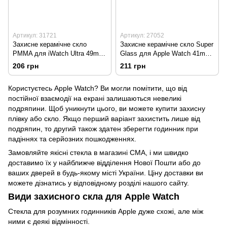
Артикул: 31721
Артикул: 27052
Захисне керамічне скло
Захисне керамічне скло Super
PMMA для iWatch Ultra 49mm
Glass для Apple Watch 41mm
Black
Black
206 грн
211 грн
Користуєтесь Apple Watch? Ви могли помітити, що від
постійної взаємодії на екрані залишаються невеликі
подряпини. Щоб уникнути цього, ви можете купити
захисну
плівку
або скло. Якщо перший варіант захистить лише від
подряпин, то другий також здатен зберегти годинник при
падіннях та серйозних пошкодженнях.
Замовляйте якісні стекла в магазині СМА, і ми швидко
доставимо їх у найближче відділення Нової Пошти або до
ваших дверей в будь-якому місті України. Ціну доставки ви
можете дізнатись у відповідному розділі нашого сайту.
Види захисного скла для Apple Watch
Стекла для розумних годинників Apple дуже схожі, але між
ними є деякі відмінності.