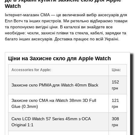
Watch
Інтернет-магазин СМА — це величезний вибір
аксесуарів для
Епл Вотч
та інших пристроїв. Ми ретельно відбираємо товари
та пропонуємо вигідні ціни. В каталозі ви знайдете все
необхідне: чохли, захисні плівки та стекла, кабелі, зарядки та
багато інших аксесуарів. Доставка працює по всій Україні.
Ціни на Захисне скло для Apple Watch
Accessories for Apple:
Ціна:
152
Захисне скло PMMA для iWatch 40mm Black
грн
Захисне скло СМА на iWatch 38mm 3D Full
121
Glue (0.3mm)
грн
Скло LCD iWatch S7 Series 45mm з OCA
308
Original 1:1
грн