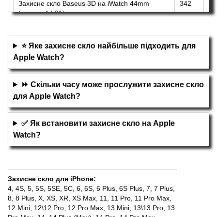
Захисне скло Baseus 3D на iWatch 44mm
342
(sgapwa4-h01)
грн
⭐ Яке захисне скло найбільше підходить для
Apple Watch?
⏩ Скільки часу може прослужити захисне скло
для Apple Watch?
✅ Як встановити захисне скло на Apple
Watch?
Захисне скло для iPhone
:
4, 4S
,
5, 5S, 5SE, 5С
,
6, 6S
,
6 Plus, 6S Plus
,
7
,
7 Plus
,
8
,
8 Plus
,
X, XS
,
XR
,
XS Max
,
11
,
11 Pro
,
11 Pro Max
,
12 Mini
,
12\12 Pro
,
12 Pro Max
,
13 Mini
,
13\13 Pro
,
13