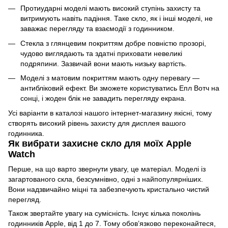
Протиударні моделі мають високий ступінь захисту та
витримують навіть падіння. Таке скло, як і інші моделі, не
заважає перегляду та взаємодії з годинником.
Стекла з глянцевим покриттям добре повністю прозорі,
чудово виглядають та здатні приховати невеликі
подряпини. Зазвичай вони мають низьку вартість.
Моделі з матовим покриттям мають одну перевагу —
антибліковий ефект. Ви зможете користуватись Епл Вотч на
сонці, і жоден блік не завадить перегляду екрана.
Усі варіанти в каталозі нашого інтернет-магазину якісні, тому
створять високий рівень захисту для дисплея вашого
годинника.
Як вибрати захисне скло для моїх Apple
Watch
Перше, на що варто звернути увагу, це матеріал. Моделі із
загартованого скла, безсумнівно, одні з найпопулярніших.
Вони надзвичайно міцні та забезпечують кристально чистий
перегляд.
Також звертайте увагу на сумісність. Існує кілька поколінь
годинників Apple, від 1 до 7. Тому обов’язково переконайтеся,