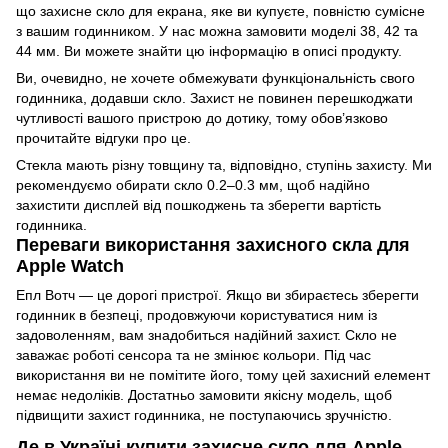
що захисне скло для екрана, яке ви купуєте, повністю сумісне
з вашим годинником. У нас можна замовити моделі 38, 42 та
44 мм. Ви можете знайти цю інформацію в описі продукту.
Ви, очевидно, не хочете обмежувати функціональність свого
годинника, додавши скло. Захист не повинен перешкоджати
чутливості вашого пристрою до дотику, тому обов’язково
прочитайте відгуки про це.
Стекла мають різну товщину та, відповідно, ступінь захисту. Ми
рекомендуємо обирати скло 0.2‒0.3 мм, щоб надійно
захистити дисплей від пошкоджень та зберегти вартість
годинника.
Переваги використання захисного скла для
Apple Watch
Епл Вотч — це дорогі пристрої. Якщо ви збираєтесь зберегти
годинник в безпеці, продовжуючи користуватися ним із
задоволенням, вам знадобиться надійний захист. Скло не
заважає роботі сенсора та не змінює кольори. Під час
використання ви не помітите його, тому цей захисний елемент
немає недоліків. Достатньо замовити якісну модель, щоб
підвищити захист годинника, не поступаючись зручністю.
Де в Україні купити захисне скло для Apple