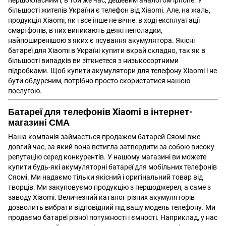
першокласним і, в той же час, дешевим аналогом
iphone
. У
більшості жителів України є
телефон від Xiaomi
. Але, на жаль,
продукція Xiaomi, як і все інше не вічне: в ході експлуатації
смартфонів, в них виникають деякі неполадки,
найпоширенішою з яких є псування акумулятора. Якісні
батареї для Xiaomi в Україні купити вкрай складно, так як в
більшості випадків ви зіткнетеся з низькосортними
підробками. Щоб купити акумулятори для телефону Xiaomi і не
бути обдуреним, потрібно просто скористатися нашою
послугою.
Батареї для телефонів Xiaomi в інтернет-
магазині СМА
Наша компанія займається продажем батарей Сяомі вже
довгий час, за який вона встигла затвердити за собою високу
репутацію серед конкурентів. У нашому магазині ви можете
купити будь-які акумуляторні батареї для мобільних телефонів
Сяомі. Ми надаємо тільки якісний і оригінальний товар від
творців. Ми закуповуємо продукцію з першоджерел, а саме з
заводу Xiaomi. Величезний каталог різних акумуляторів
дозволить вибрати відповідний під вашу
модель телефону
. Ми
продаємо батареї різної потужності і ємності. Наприклад, у нас