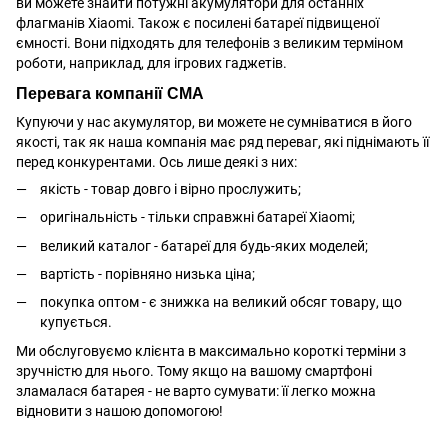
ви можете знайти потужні акумулятори для останніх
флагманів Xiaomi. Також є
посилені батареї підвищеної
ємності
. Вони підходять для телефонів з великим терміном
роботи, наприклад, для ігрових гаджетів.
Перевага компанії СМА
Купуючи у нас акумулятор, ви можете не сумніватися в його
якості, так як наша компанія має ряд переваг, які піднімають її
перед конкурентами. Ось лише деякі з них:
якість - товар довго і вірно прослужить;
оригінальність - тільки справжні батареї Xiaomi;
великий каталог - батареї для будь-яких моделей;
вартість - порівняно низька ціна;
покупка оптом - є знижка на великий обсяг товару, що
купується.
Ми обслуговуємо клієнта в максимально короткі терміни з
зручністю для нього. Тому якщо на вашому
смартфоні
зламалася батарея - не варто сумувати: її легко можна
відновити з нашою допомогою!