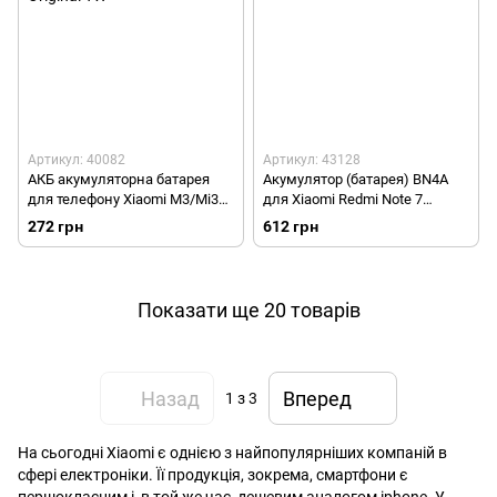
Артикул: 40082
Артикул: 43128
АКБ акумуляторна батарея
Акумулятор (батарея) BN4A
для телефону Xiaomi M3/Mi3
для Xiaomi Redmi Note 7
(BM31) Original TW
Original/Оригінал
272 грн
612 грн
Показати ще 20 товарів
Назад
Вперед
1
з 3
На сьогодні Xiaomi є однією з найпопулярніших компаній в
сфері електроніки. Її продукція, зокрема, смартфони є