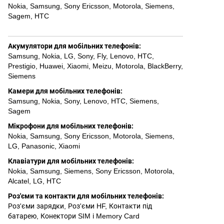
Nokia
,
Samsung
,
Sony Ericsson
,
Motorola
,
Siemens
,
Sagem
,
HTC
Акумулятори для мобільних телефонів
:
Samsung
,
Nokia
,
LG
,
Sony
,
Fly
,
Lenovo
,
HTC
,
Prestigio
,
Huawei
,
Xiaomi
,
Meizu
,
Motorola
,
BlackBerry
,
Siemens
Камери для мобільних телефонів
:
Samsung
,
Nokia
,
Sony
,
Lenovo
,
HTC
,
Siemens
,
Sagem
Мікрофони для мобільних телефонів
:
Nokia
,
Samsung
,
Sony Ericsson
,
Motorola
,
Siemens
,
LG
,
Panasonic
,
Xiaomi
Клавіатури для мобільних телефонів
:
Nokia
,
Samsung
,
Siemens
,
Sony Ericsson
,
Motorola
,
Alcatel
,
LG
,
HTC
Роз'єми та контакти для мобільних телефонів
:
Роз'єми зарядки
,
Роз'єми HF
,
Контакти під
батарею
,
Конектори SIM і Memory Card