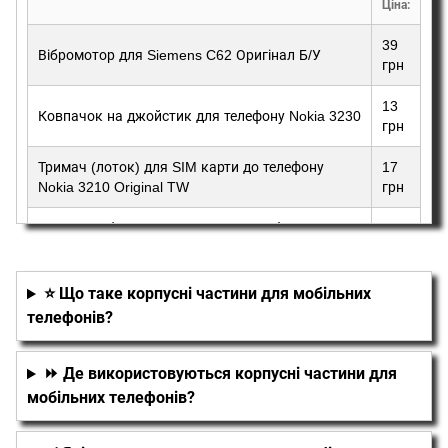
Ціна:
39
Вібромотор для Siemens C62 Оригінал Б/У
грн
13
Ковпачок на джойстик для телефону Nokia 3230
грн
Тримач (лоток) для SIM карти до телефону
17
Nokia 3210 Original TW
грн
Комплект бокових кнопок для телефону
13
Samsung E500
грн
⭐ Що таке корпусні частини для мобільних
телефонів?
⏩ Де використовуються корпусні частини для
мобільних телефонів?