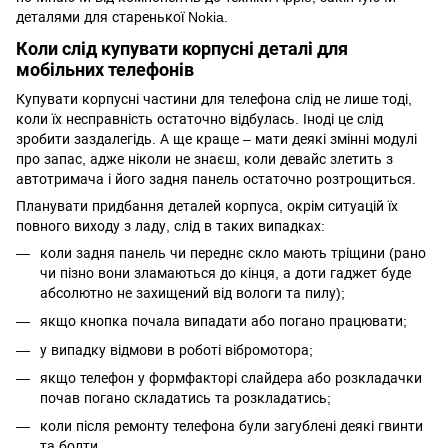
деталями для старенької Nokia.
Коли слід купувати корпусні деталі для
мобільних телефонів
Купувати корпусні частини для телефона слід не лише тоді,
коли їх несправність остаточно відбулась. Іноді це слід
зробити заздалегідь. А ще краще – мати деякі змінні модулі
про запас, адже ніколи не знаєш, коли девайс злетить з
автотримача
і його задня панель остаточно розтрощиться.
Планувати придбання деталей корпуса, окрім ситуацій їх
повного виходу з ладу, слід в таких випадках:
коли задня панель чи переднє скло мають тріщини (рано
чи пізно вони зламаються до кінця, а доти гаджет буде
абсолютно не захищений від вологи та пилу);
якщо кнопка почала випадати або погано працювати;
у випадку відмови в роботі вібромотора;
якщо телефон у формфакторі слайдера або розкладачки
почав погано складатись та розкладатись;
коли після ремонту телефона були загублені деякі гвинти
та болти.