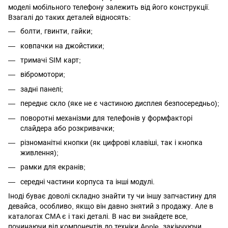
моделі мобільного телефону залежить від його конструкції.
Взагалі до таких деталей відносять:
болти, гвинти, гайки;
ковпачки на джойстики;
тримачі SIM карт;
вібромотори;
задні панелі;
переднє скло (яке не є частиною дисплея безпосередньо);
поворотні механізми для телефонів у формфакторі
слайдера або розкривачки;
різноманітні кнопки (як цифрові клавіші, так і кнопка
живлення);
рамки для екранів;
середні частини корпуса та інші модулі.
Іноді буває доволі складно знайти ту чи іншу запчастину для
девайса, особливо, якщо він давно знятий з продажу. Але в
каталогах CMA є і такі деталі. В нас ви знайдете все,
починаючи від компонентів до техніки Apple, закінчуючи