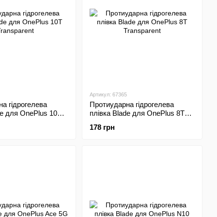
Артикул: 67365
а гідрогелева
Протиударна гідрогелева
de для OnePlus 10T
плівка Blade для OnePlus 8T
t
Transparent
178 грн