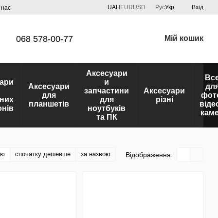
UAH
EUR
USD
Рус
Укр
Вхід
 нас
068 578-00-77
Мій кошик
Аксесуари
Вс
ари
и
Аксесуари
дл
запчастини
Аксесуари
для
фот
них
для
різні
планшетів
віде
нів
ноутбуків
кам
та ПК
тю
спочатку дешевше
за назвою
Відображення: