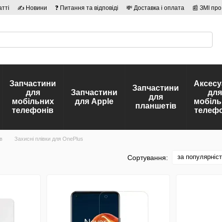
атті
✍ Новини
❓ Питання та відповіді
💸 Доставка і оплата
📰 ЗМІ про
сті
🛡️ Договір публічної оферти
👤 Автори
Запчастини
Аксесу
Запчастини
для
Запчастини
для
для
мобільних
для Apple
мобіль
планшетів
телефонів
телефо
в
Захисні плівки для OnePlus
за популярніс
Сортування: