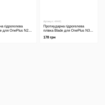
Артикул: 44441
а гідрогелева
Протиударна гідрогелева
de для OnePlus N200
плівка Blade для OnePlus N300
t
Transparent
178 грн