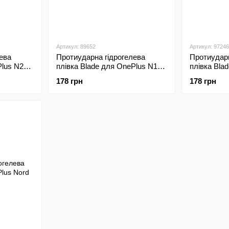
Артикул: 89652
Артикул: 97246
ева
Протиударна гідрогелева
Протиударн
Plus N20
плівка Blade для OnePlus N100
плівка Bla
Transparent
Transparen
178 грн
178 грн