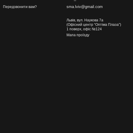
sma.lviv@gmail.com
Передзвонити вам?
Львів, вул. Наукова 7а
(Офісний центр “Оптіма Плаза”)
1 поверх, офіс №124
Мапа проїзду