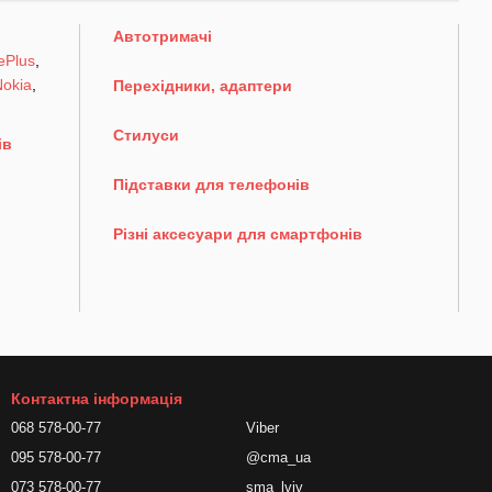
Автотримачі
ePlus
,
okia
,
Перехідники, адаптери
Стилуси
ів
Підставки для телефонів
Різні аксесуари для смартфонів
Контактна інформація
068 578-00-77
Viber
095 578-00-77
@cma_ua
073 578-00-77
sma_lviv