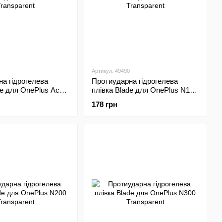
Артикул: 49490
а гідрогелева
Протиударна гідрогелева
de для OnePlus Ace
плівка Blade для OnePlus N10
rent
Transparent
178 грн