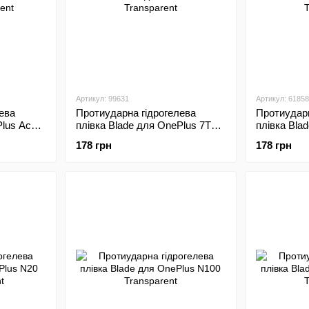
Артикул: 99631
Артикул: 61858
ева
Протиударна гідрогелева
Протиударн
Plus Ace
плівка Blade для OnePlus 7T
плівка Bla
Transparent
5G Transpa
178 грн
178 грн