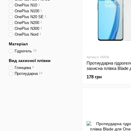
OnePlus N10
1
OnePlus N100
1
OnePlus N20 SE
1
OnePlus N200
1
OnePlus N300
1
OnePlus Nord
1
Матеріал
Гідрогель
13
Артикул: 66836
Вид захисної плівки
Протиударна гідрогел
Глянцева
4
захисна плівка Blade 
OnePlus 9 Transparent
Протиударна
13
178 грн