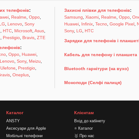
их телефонів
:
Захисні плівки для телефонів
:
awei
,
Realme
,
Oppo
,
Samsung
,
Xiaomi
,
Realme
,
Oppo
,
On
LG
,
Lenovo
,
Sony
Huawei
,
Infinix
,
Tecno
,
Google Pixel
,
N
u
,
HTC
,
Microsoft
,
Asus
,
Sony
,
LG
,
HTC
e
,
Prestigio
,
Bravis
,
ZTE
Зарядки для телефонів і планшет
телефонів
:
cno
,
Oppo
,
Huawei
,
Кабель для телефону і планшета
Lenovo
,
Sony
,
Meizu
,
,
Ulefone
,
Prestigio
,
Bluetooth гарнітури (на вухо)
ravis
,
Oneplus
,
Моноподи (Селфі палиця)
Каталог
Клієнтам
ANSTY
Вхід до кабінету
Аксесуари для Apple
⭐ Каталог
Мобільні телефони
🥇 Про нас