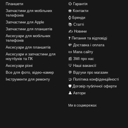
Планшети
💱 Гарантія
Запчастини для мобільних
☎️ Контакти
телефонів
⌚ Бренди
Запчастини для Apple
📚 Статті
Запчастини для планшетів
✍ Новини
Аксесуари для мобільних
❓ Питання та відповіді
телефонів
💸 Доставка і оплата
Аксесуари для планшетів
📜 Мапа сайту
Аксесуари и запчастини для
ноутбуків та ПК
📰 ЗМІ про нас
Аксесуари різні
💡 Наші вакансії
Все для фото, відео–камер
💬 Відгуки про магазин
Інструменти для ремонту
🤝 Політика конфіденційності
🛡️ Договір публічної оферти
👤 Автори
Ми в соцмережах