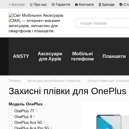
Перейти до основного контенту
⭐ Каталог
🥇 Про нас
💱 Гарантія
☎️ Контакти
⌚ Бренди
📚 Ст
💡 Наші вакансії
💬 Відгуки про магазин
🤝 Політика конфіденційно
Аксесуари
Мобільні
ANSTY
Планшети
для Apple
телефони
Головна
Аксесуари для мобільних телефонів
Захисні плівки для телефоні
Захисні плівки для OnePlus
Модель OnePlus
OnePlus 7T
1
OnePlus 9
1
OnePlus Ace 5G
1
OnePlus Ace Pro 5G
1