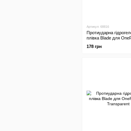
Артикул: 68816
Протиударна гідрогел
плівка Blade для One
SE Transparent
178 грн