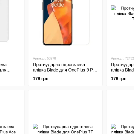
Артикул: 53278
Артикул: 72432
ева
Протиударна гідрогелева
Протиударн
для
плівка Blade для OnePlus 9 Pro
плівка Bla
Transparent
Transparen
178 грн
178 грн