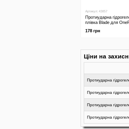
Артикул: 43857
Протиударна гідрогел
плівка Blade для One
Transparent
178 грн
Ціни на захисн
Протиударна гідрогеле
Протиударна гідрогеле
Протиударна гідрогел
Протиударна гідрогел