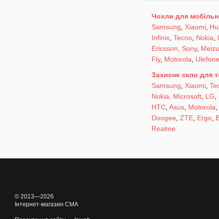
Чохли для мобільн
Samsung
,
Xiaomi
,
Hu
Infinix
,
Tecno
,
Nokia
,
Ericsson, Sony
,
Meiz
Fly
,
Motorola
,
Ulefon
Захисне скло для 
Samsung
,
Xiaomi
,
Te
Nokia, Microsoft
,
LG
,
HTC
,
Asus
,
Motorola
Doogee
,
ZTE
,
Ergo
,
B
Realme
© 2013—2026
Інтернет-магазин CMA