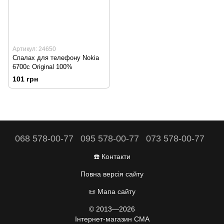
Артикул: 24650
Спалах для телефону Nokia
6700c Original 100%
101 грн
068 578-00-77
095 578-00-77
073 578-00-77
☎️ Контакти
Повна версія сайту
📜 Мапа сайту
© 2013—2026
Інтернет-магазин CMA