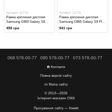
Артикул: 42778
Артикул: 12778
Рамка кріплення дисплея
Рамка кріплення дисплея
Samsung G950 Galaxy S8
Samsung G965 Galaxy S9 Plus
Orchid Gray Оригінал Б/У
Midnight Black Оригінал Б/У
450 грн
541 грн
068 578-00-77
095 578-00-77
073 578-00-77
☎️ Контакти
Повна версія сайту
📜 Мапа сайту
© 2013—2026
Інтернет-магазин CMA
Просування сайту —
Inweb