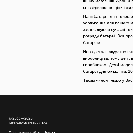
інших магазинів України 
співвідношення ціни і яко
Наші батареї для телефон
харчування для вашого м
застосовуючи сучасні тех
розряду батареї. Вся пр
батарею.
Нова деталь акуратно і я
виробництва, тому це тіл
виробником. Деякі моделі
батареї для більш, ніж 2
Таким чином, якщо у Вас
© 2013—2026
Інтернет-магазин CMA
Просування сайту —
Inweb