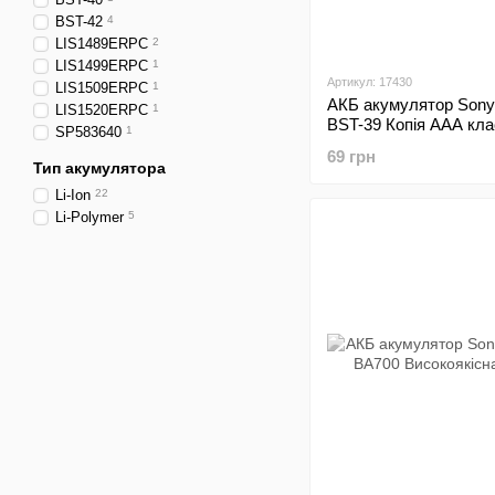
BST-42
4
LIS1489ERPC
2
LIS1499ERPC
1
Артикул: 17430
LIS1509ERPC
1
АКБ акумулятор Sony
LIS1520ERPC
1
BST-39 Копія ААА кла
SP583640
1
Econom
69 грн
Тип акумулятора
Li-Ion
22
Li-Polymer
5