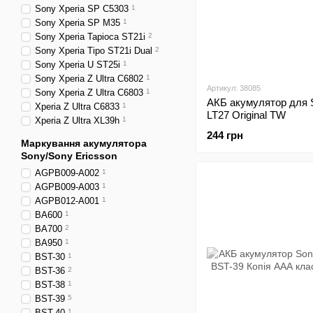
Sony Xperia SP C5303
1
Sony Xperia SP M35
1
Sony Xperia Tapioca ST21i
2
Sony Xperia Tipo ST21i Dual
2
Sony Xperia U ST25i
1
Sony Xperia Z Ultra C6802
1
Артикул: 38085
Sony Xperia Z Ultra C6803
1
АКБ акумулятор для 
Xperia Z Ultra C6833
1
LT27 Original TW
Xperia Z Ultra XL39h
1
244 грн
Маркування акумулятора
Sony/Sony Ericsson
AGPB009-A002
1
AGPB009-A003
1
AGPB012-A001
1
BA600
1
BA700
2
BA950
1
BST-30
1
BST-36
2
BST-38
1
BST-39
5
BST-40
1