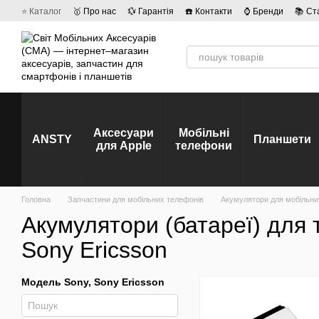
Перейти до основного контенту
⭐ Каталог
🥇 Про нас
💱 Гарантія
☎️ Контакти
⌚ Бренди
📚 Ст
💡 Наші вакансії
💬 Відгуки про магазин
🤝 Політика конфіденційно
Аксесуари
Мобільні
ANSTY
Планшети
для Apple
телефони
Головна
Запчастини для мобільних телефонів
Акумулятори для мобільни
Акумулятори (батареї) для 
Sony Ericsson
Модель Sony, Sony Ericsson