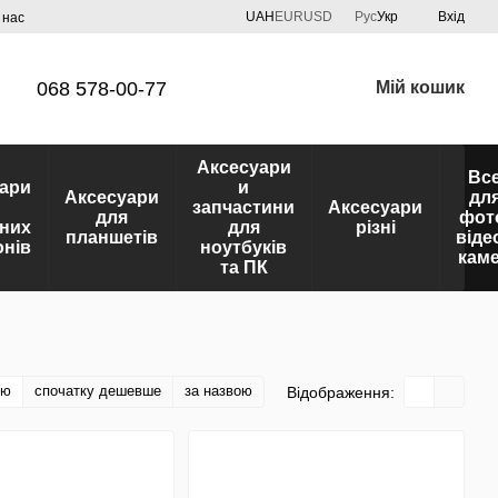
UAH
EUR
USD
Рус
Укр
Вхід
 нас
068 578-00-77
Мій кошик
Аксесуари
Вс
ари
и
Аксесуари
дл
запчастини
Аксесуари
для
фот
них
для
різні
планшетів
віде
нів
ноутбуків
кам
та ПК
тю
спочатку дешевше
за назвою
Відображення: