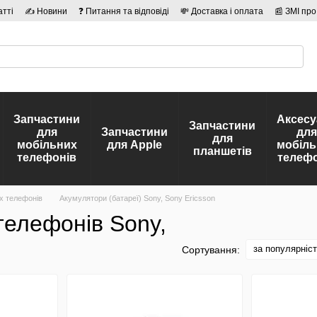
атті
✍ Новини
❓ Питання та відповіді
💸 Доставка і оплата
📰 ЗМІ про
сті
🛡️ Договір публічної оферти
👤 Автори
Запчастини
Аксесу
Запчастини
для
Запчастини
для
для
мобільних
для Apple
мобіль
планшетів
телефонів
телефо
х телефонів
Акумулятори (батареї) Sony, Sony Ericsson
телефонів Sony,
за популярніс
Сортування: