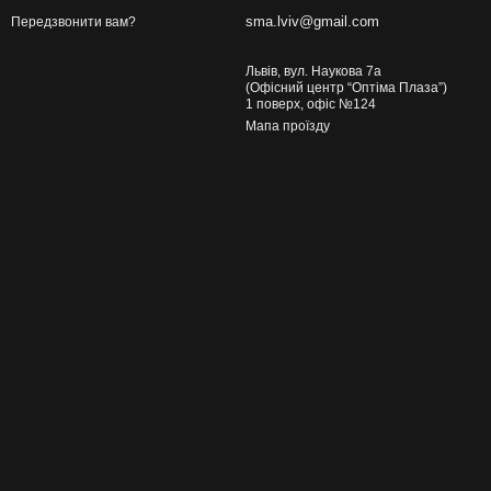
sma.lviv@gmail.com
Передзвонити вам?
Львів, вул. Наукова 7а
(Офісний центр “Оптіма Плаза”)
1 поверх, офіс №124
Мапа проїзду