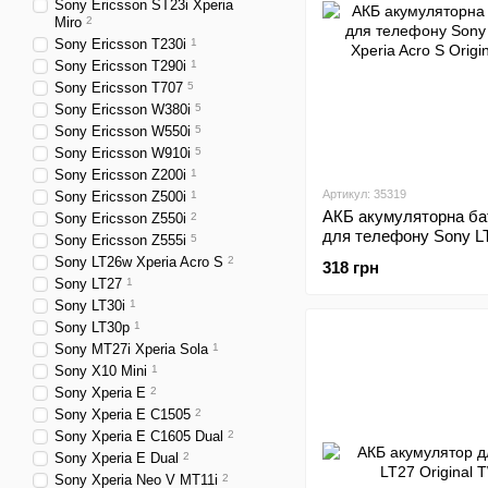
Sony Ericsson ST23i Xperia
Miro
2
Sony Ericsson T230i
1
Sony Ericsson T290i
1
Sony Ericsson T707
5
Sony Ericsson W380i
5
Sony Ericsson W550i
5
Sony Ericsson W910i
5
Sony Ericsson Z200i
1
Артикул: 35319
Sony Ericsson Z500i
1
АКБ акумуляторна ба
Sony Ericsson Z550i
2
для телефону Sony L
Sony Ericsson Z555i
5
Xperia Acro S Original
Sony LT26w Xperia Acro S
2
318 грн
Sony LT27
1
Sony LT30i
1
Sony LT30p
1
Sony MT27i Xperia Sola
1
Sony X10 Mini
1
Sony Xperia E
2
Sony Xperia E C1505
2
Sony Xperia E C1605 Dual
2
Sony Xperia E Dual
2
Sony Xperia Neo V MT11i
2