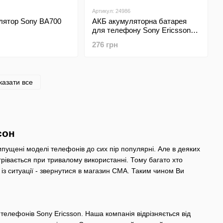
Артикул: 24986
лятор Sony BA700
АКБ акумуляторна батарея
для телефону Sony Ericsson
BST-39 Original TW
276 грн
казати все
сон
випущені моделі телефонів до сих пір популярні. Але в деяких
рівається при тривалому використанні. Тому багато хто
із ситуації - звернутися в магазин СМА. Таким чином Ви
телефонів Sony Ericsson. Наша компанія відрізняється від