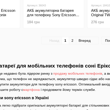
Артикул: 36043
Артикул: 18410
 Ericsson
АКБ акумуляторна батарея
АКБ акуму
опія
для телефону Sony Ericsson
Original TW
BA950 Високоякісна копія
184 грн
276 грн
Назад
1
2
Вперед
По
атареї для мобільних телефонів соні Ерік
ще недавно була лідером ринку з
продажу мобільних телефонів
, а 
ема, що телефон не заряджається, акумулятор швидко сідає або наг
упити акумулятори для телефону sony ericsson. Оптимальний вихід 
пшите роботу с
мартфона
і продовжите йому термін служби.
 sony ericsson в Україні
легко підібрати оригінальні акумуляторні батареї для стільникових 