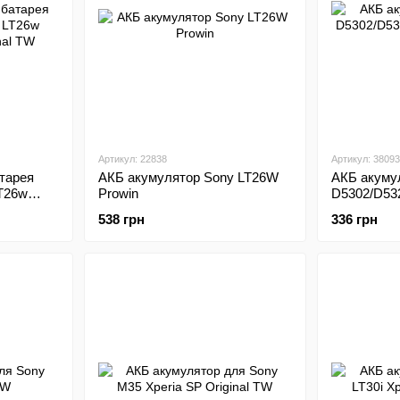
Артикул: 22838
Артикул: 38093
тарея
АКБ акумулятор Sony LT26W
АКБ акуму
T26w
Prowin
D5302/D532
 TW
TW
538 грн
336 грн