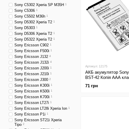
Sony C5302 Xperia SP M35H
1
Sony C5306
1
Sony C5502 M36h
1
Sony D5302 Xperia T2
1
Sony D5303
1
Sony D5306 Xperia T2
1
Sony D5322 Xperia T2
1
Sony Ericsson C902
1
Sony Ericsson F500i
1
Sony Ericsson J132
4
Sony Ericsson J132i
4
Артикул: 12175
Sony Ericsson J200i
1
АКБ акумулятор Sony
Sony Ericsson J210i
1
BST-42 Копія ААА кла
Sony Ericsson J300
2
Sony Ericsson K300i
1
71 грн
Sony Ericsson K500i
1
Sony Ericsson K700i
1
Sony Ericsson LT27i
1
Sony Ericsson LT28i Xperia Ion
1
Sony Ericsson P1i
1
Sony Ericsson ST21i Xperia
Tipo
2