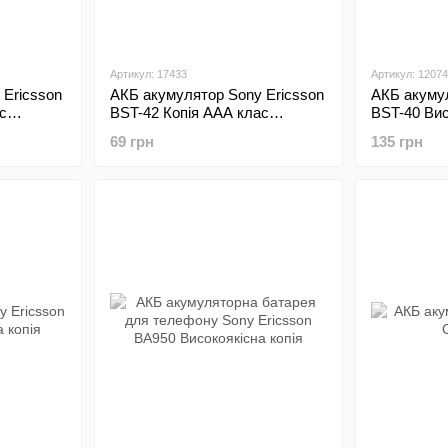
Артикул: 17433
Артикул: 12074
 Ericsson
АКБ акумулятор Sony Ericsson
АКБ акумул
с
BST-42 Копія ААА клас
BST-40 Вис
Econom
69 грн
135 грн