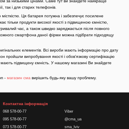
птом за низькими цінами. Саме тут ви знайдете найкраще
ї, так і для старих телефонів.
ю місткістю. Ця батарея потужна і забезпечує посилене
є тільки продукти високої якості з підвищеною ємністю,
 тривалий час, а також швидко заряджається після повного
я кожного смартфона даної фірми можна підібрати підходящу
ригінальних елементів. Всі вироби мають інформацію про дату
ксон пройшли випробування якості і обов'язкову сертифікацію
 - мають підвищену ємність. У нашому магазині Ви знайдете
on -
магазин сма
вирішить будь-яку вашу проблему.
Контактна інформація
068 578-00-77
Viber
095 578-00-77
@cma_ua
073 578-00-77
sma_lviv