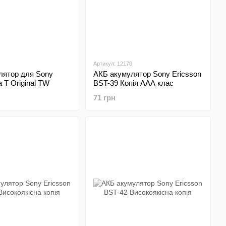
Артикул: 12170
лятор для Sony
АКБ акумулятор Sony Ericsson
a T Original TW
BST-39 Копія ААА клас
71 грн