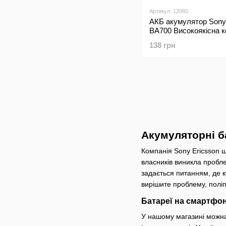
Артикул: 12080
АКБ акумулятор Sony
BA700 Високоякісна к
138 грн
Акумуляторні б
Компанія Sony Ericsson 
власників виникла пробл
задається питанням, де к
вирішите проблему, полі
Батареї на смартфони
У нашому магазині можна 