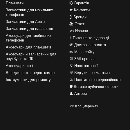
Планшети
💱 Гарантія
Запчастини для мобільних
☎️ Контакти
телефонів
⌚ Бренди
Запчастини для Apple
📚 Статті
Запчастини для планшетів
✍ Новини
Аксесуари для мобільних
❓ Питання та відповіді
телефонів
💸 Доставка і оплата
Аксесуари для планшетів
📜 Мапа сайту
Аксесуари и запчастини для
ноутбуків та ПК
📰 ЗМІ про нас
Аксесуари різні
💡 Наші вакансії
Все для фото, відео–камер
💬 Відгуки про магазин
Інструменти для ремонту
🤝 Політика конфіденційності
🛡️ Договір публічної оферти
👤 Автори
Ми в соцмережах