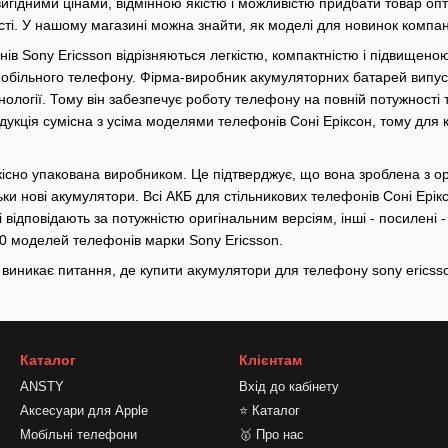
вигідними цінами, відмінною якістю і можливістю придбати товар о
сті. У нашому магазині можна знайти, як моделі для новинок компані
ів Sony Ericsson відрізняються легкістю, компактністю і підвищено
обільного телефону. Фірма-виробник акумуляторних батарей випуска
нології. Тому він забезпечує роботу телефону на повній потужності
одукція сумісна з усіма моделями телефонів Соні Еріксон, тому дл
кісно упакована виробником. Це підтверджує, що вона зроблена з о
ьки нові акумулятори. Всі АКБ для стільникових телефонів Соні Ері
 відповідають за потужністю оригінальним версіям, інші - посилені
00 моделей телефонів марки Sony Ericsson.
 виникає питання, де купити акумулятори для телефону sony ericss
Каталог
Клієнтам
ANSTY
Вхід до кабінету
Аксесуари для Apple
⭐ Каталог
Мобільні телефони
🥇 Про нас