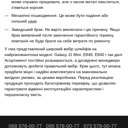
може справно працювати, але з часом метал окислиться,
з'явиться корозія.
Механічні пошкодження. Це може бути падіння або
сильний удар.
Заводський брак. Не варто виключати і цю причину. Якщо
брак виявлений після закінчення гарантійного терміну,
компанія не буде брати на себе витрати по ремонту.
У сма представлений широкий вибір шлейфів на
найрізноманітніші моделі: Galaxy J1 Mini, E848, E840 і так далі.
Асортимент постійно розширюється, а досвідчені менеджери
допоможуть зробити правильний вибір. Крім цього, тут можна
придбати міцні і надійні
комплектуючі
на максимально
вигідних умовах, за цінами виробника. Перед реалізацією
продукція проходить багаторівневу перевірку, що дозволяє
гарантувати відмінні експлуатаційні характеристики і
першокласну якість.
068 578-00-77
095 578-00-77
073 578-00-77