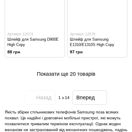
Артикул: 12573
Артикул: 12576
Шлейф для Samsung D900E
Шлейф для Samsung
High Copy
E1310/E1310S High Copy
88 грн
97 грн
Показати ще 20 товарів
Назад
Вперед
1
з 14
Якість збірки стільникових
телефонів Samsung
поза всяких
похвал. Це надійні і довговічні мобільні пристрої, які можуть
похвалитися тривалим терміном експлуатації. Однак жоден
механізм не застрахований від механічних пошкоджень, падінь