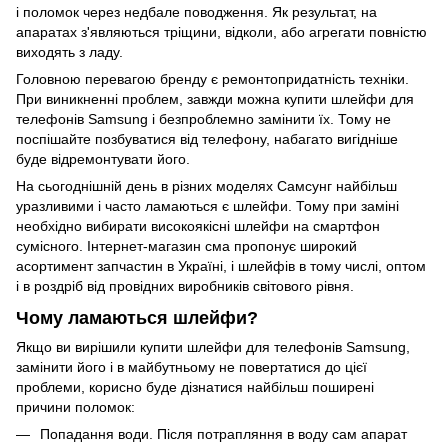
і поломок через недбале поводження. Як результат, на
апаратах з'являються тріщини, відколи, або агрегати повністю
виходять з ладу.
Головною перевагою бренду є ремонтопридатність техніки.
При виникненні проблем, завжди можна купити шлейфи для
телефонів Samsung і безпроблемно замінити їх. Тому не
поспішайте позбуватися від
телефону
, набагато вигідніше
буде відремонтувати його.
На сьогоднішній день в різних моделях Самсунг найбільш
уразливими і часто ламаються є шлейфи. Тому при заміні
необхідно вибирати високоякісні шлейфи на смартфон
сумісного.
Інтернет-магазин сма
пропонує широкий
асортимент запчастин в Україні, і шлейфів в тому числі, оптом
і в роздріб від провідних виробників світового рівня.
Чому ламаються шлейфи?
Якщо ви вирішили купити шлейфи для телефонів Samsung,
замінити його і в майбутньому не повертатися до цієї
проблеми, корисно буде дізнатися найбільш поширені
причини поломок:
Попадання води. Після потрапляння в воду сам апарат