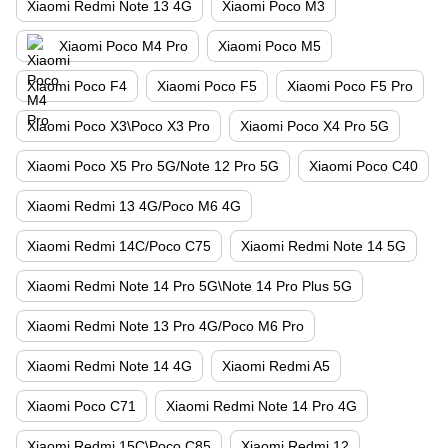
Xiaomi Redmi Note 13 4G
Xiaomi Poco M3
Xiaomi Poco M4 Pro
Xiaomi Poco M5
Xiaomi Poco F4
Xiaomi Poco F5
Xiaomi Poco F5 Pro
Xiaomi Poco X3\Poco X3 Pro
Xiaomi Poco X4 Pro 5G
Xiaomi Poco X5 Pro 5G/Note 12 Pro 5G
Xiaomi Poco C40
Xiaomi Redmi 13 4G/Poco M6 4G
Xiaomi Redmi 14C/Poco C75
Xiaomi Redmi Note 14 5G
Xiaomi Redmi Note 14 Pro 5G\Note 14 Pro Plus 5G
Xiaomi Redmi Note 13 Pro 4G/Poco M6 Pro
Xiaomi Redmi Note 14 4G
Xiaomi Redmi A5
Xiaomi Poco C71
Xiaomi Redmi Note 14 Pro 4G
Xiaomi Redmi 15C\Poco C85
Xiaomi Redmi 12