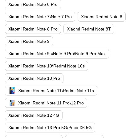
Xiaomi Redmi Note 6 Pro
Xiaomi Redmi Note 7\Note 7 Pro
Xiaomi Redmi Note 8
Xiaomi Redmi Note 8 Pro
Xiaomi Redmi Note 8T
Xiaomi Redmi Note 9
Xiaomi Redmi Note 9s\Note 9 Pro\Note 9 Pro Max
Xiaomi Redmi Note 10\Redmi Note 10s
Xiaomi Redmi Note 10 Pro
Xiaomi Redmi Note 11\Redmi Note 11s
Xiaomi Redmi Note 11 Pro\12 Pro
Xiaomi Redmi Note 12 4G
Xiaomi Redmi Note 13 Pro 5G/Poco X6 5G