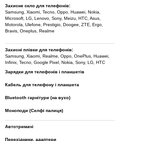
Захисне скло для телефонів
:
Samsung
,
Xiaomi
,
Tecno
,
Oppo
,
Huawei
,
Nokia,
Microsoft
,
LG
,
Lenovo
,
Sony
,
Meizu
,
HTC
,
Asus
,
Motorola
,
Ulefone
,
Prestigio
,
Doogee
,
ZTE
,
Ergo
,
Bravis
,
Oneplus
,
Realme
Захисні плівки для телефонів
:
Samsung
,
Xiaomi
,
Realme
,
Oppo
,
OnePlus
,
Huawei
,
Infinix
,
Tecno
,
Google Pixel
,
Nokia
,
Sony
,
LG
,
HTC
Зарядки для телефонів і планшетів
Кабель для телефону і планшета
Bluetooth гарнітури (на вухо)
Моноподи (Селфі палиця)
Автотримачі
Перехідники, адаптери