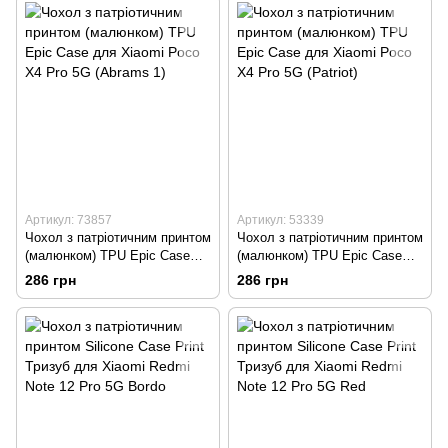
Артикул: 73857
Артикул: 53339
Чохол з патріотичним принтом
Чохол з патріотичним принтом
(малюнком) TPU Epic Case
(малюнком) TPU Epic Case
для Xiaomi Poco X4 Pro 5G
для Xiaomi Poco X4 Pro 5G
286 грн
286 грн
(Abrams 1)
(Patriot)