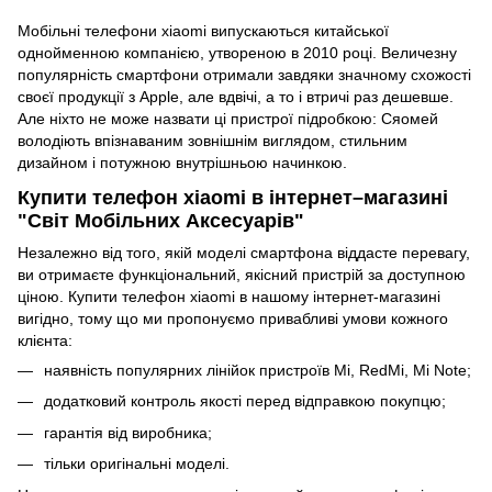
Мобільні телефони xiaomi випускаються китайської
однойменною компанією, утвореною в 2010 році. Величезну
популярність смартфони отримали завдяки значному схожості
своєї продукції з Apple, але вдвічі, а то і втричі раз дешевше.
Але ніхто не може назвати ці пристрої підробкою: Сяомей
володіють впізнаваним зовнішнім виглядом, стильним
дизайном і потужною внутрішньою начинкою.
Купити телефон xiaomi в інтернет–магазині
"Світ Мобільних Аксесуарів"
Незалежно від того, якій моделі смартфона віддасте перевагу,
ви отримаєте функціональний, якісний пристрій за доступною
ціною. Купити телефон xiaomi в нашому інтернет-магазині
вигідно, тому що ми пропонуємо привабливі умови кожного
клієнта:
наявність популярних лінійок пристроїв Mi, RedMi, Mi Note;
додатковий контроль якості перед відправкою покупцю;
гарантія від виробника;
тільки оригінальні моделі.