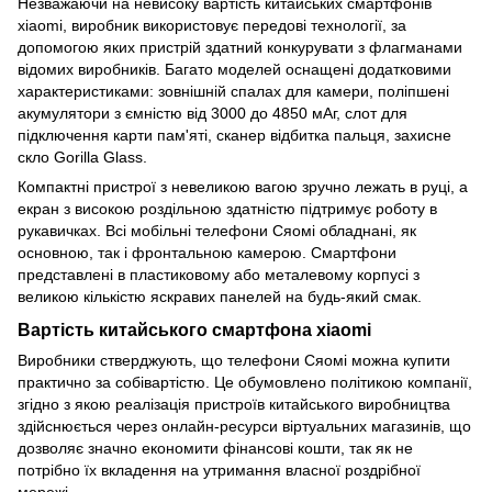
Незважаючи на невисоку вартість китайських смартфонів
xiaomi, виробник використовує передові технології, за
допомогою яких пристрій здатний конкурувати з флагманами
відомих виробників. Багато моделей оснащені додатковими
характеристиками: зовнішній спалах для камери, поліпшені
акумулятори з ємністю від 3000 до 4850 мАг, слот для
підключення
карти пам'яті
, сканер відбитка пальця,
захисне
скло
Gorilla Glass.
Компактні пристрої з невеликою вагою зручно лежать в руці, а
екран з високою роздільною здатністю підтримує роботу в
рукавичках. Всі мобільні телефони Сяомі обладнані, як
основною, так і фронтальною камерою. Смартфони
представлені в пластиковому або металевому корпусі з
великою кількістю яскравих панелей на будь-який смак.
Вартість китайського смартфона xiaomi
Виробники стверджують, що телефони Сяомі можна купити
практично за собівартістю. Це обумовлено політикою компанії,
згідно з якою реалізація пристроїв китайського виробництва
здійснюється через онлайн-ресурси віртуальних магазинів, що
дозволяє значно економити фінансові кошти, так як не
потрібно їх вкладення на утримання власної роздрібної