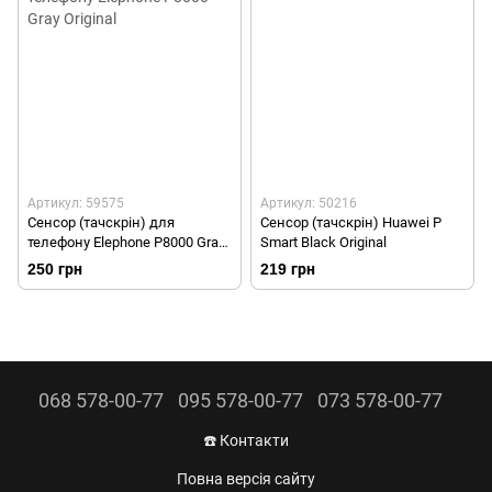
Артикул: 59575
Артикул: 50216
Сенсор (тачскрін) для
Сенсор (тачскрін) Huawei P
телефону Elephone P8000 Gray
Smart Black Original
Original
250 грн
219 грн
068 578-00-77
095 578-00-77
073 578-00-77
☎️ Контакти
Повна версія сайту