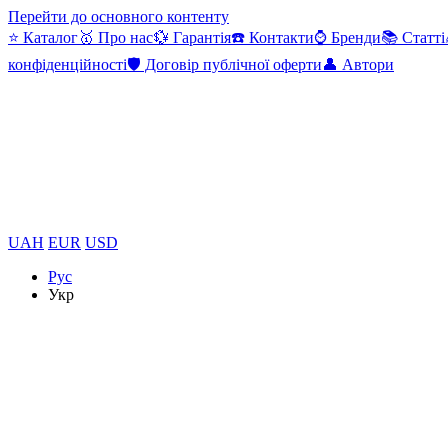
Перейти до основного контенту
⭐ Каталог
🥇 Про нас
💱 Гарантія
☎️ Контакти
⌚ Бренди
📚 Статті
конфіденційності
🛡️ Договір публічної оферти
👤 Автори
UAH
EUR
USD
Рус
Укр