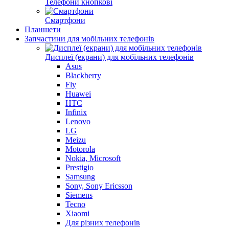
Телефони кнопкові
Смартфони
Планшети
Запчастини для мобільних телефонів
Дисплеї (екрани) для мобільних телефонів
Asus
Blackberry
Fly
Huawei
HTC
Infinix
Lenovo
LG
Meizu
Motorola
Nokia, Microsoft
Prestigio
Samsung
Sony, Sony Ericsson
Siemens
Tecno
Xiaomi
Для різних телефонів