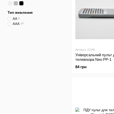
Тип живлення
AA
8
AAA
13
Артикул: 21248
Універсальний пульт 
телевізора Neo PP-1
84 грн