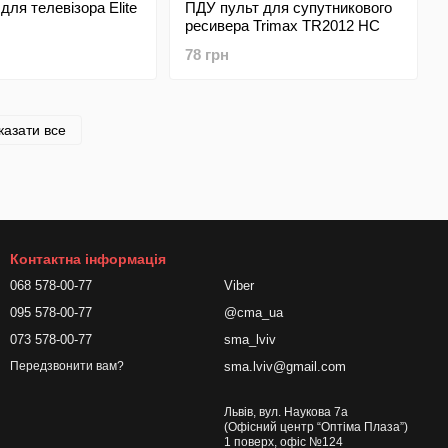
для телевізора Elite
ПДУ пульт для супутникового
ресивера Trimax TR2012 HC
78 грн
казати все
Контактна інформація
068 578-00-77
Viber
095 578-00-77
@cma_ua
073 578-00-77
sma_lviv
sma.lviv@gmail.com
Передзвонити вам?
Львів, вул. Наукова 7а
(Офісний центр “Оптіма Плаза”)
1 поверх, офіс №124