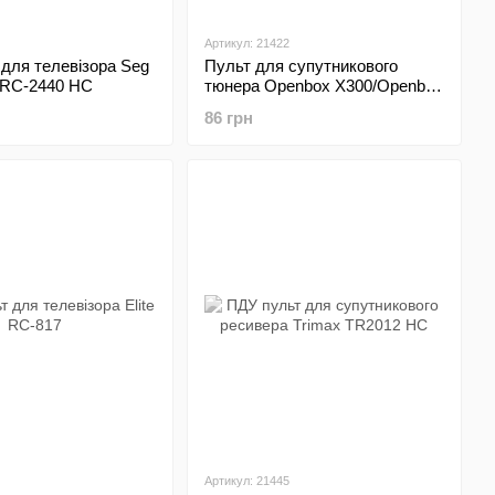
Артикул: 21422
для телевізора Seg
Пульт для супутникового
 RC-2440 HC
тюнера Openbox X300/Openbox
800
86 грн
Артикул: 21445