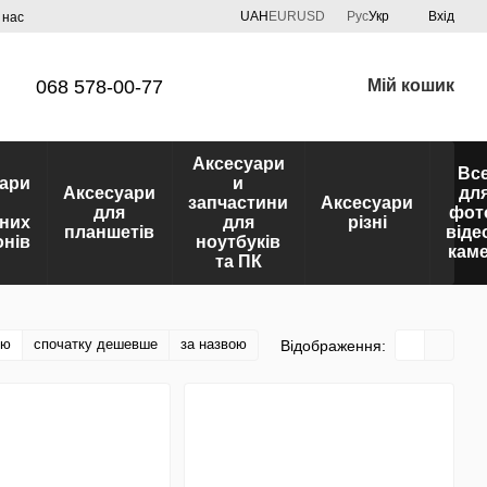
UAH
EUR
USD
Рус
Укр
Вхід
 нас
068 578-00-77
Мій кошик
Аксесуари
Вс
ари
и
Аксесуари
дл
запчастини
Аксесуари
для
фот
них
для
різні
планшетів
віде
нів
ноутбуків
кам
та ПК
тю
спочатку дешевше
за назвою
Відображення: