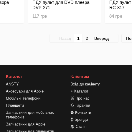
зора
ПДУ пульт для DVD плеєра
ПДУ пульт 
DVP-271
RC-817
117 грн
84 грн
Назад
1
2
Вперед
По
Каталог
Клієнтам
ANSTY
Вхід до кабінету
Аксесуари для Apple
⭐ Каталог
Мобільні телефони
🥇 Про нас
Планшети
💱 Гарантія
Запчастини для мобільних
☎️ Контакти
телефонів
⌚ Бренди
Запчастини для Apple
📚 Статті
Запчастини для планшетів