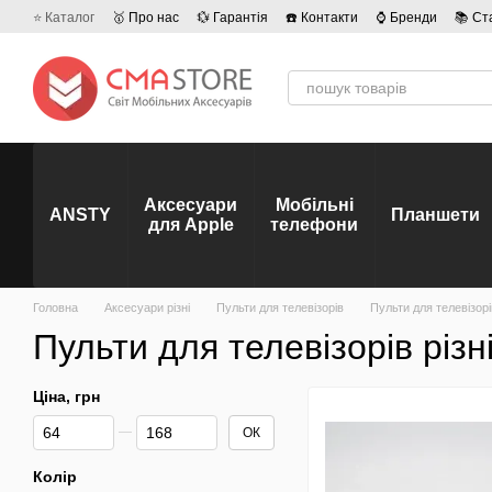
Перейти до основного контенту
⭐ Каталог
🥇 Про нас
💱 Гарантія
☎️ Контакти
⌚ Бренди
📚 Ст
💡 Наші вакансії
💬 Відгуки про магазин
🤝 Політика конфіденційно
Аксесуари
Мобільні
ANSTY
Планшети
для Apple
телефони
Головна
Аксесуари різні
Пульти для телевізорів
Пульти для телевізорів
Пульти для телевізорів різн
Ціна, грн
Від Ціна, грн
До Ціна, грн
ОК
Колір