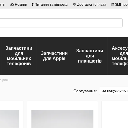
атті
✍ Новини
❓ Питання та відповіді
💸 Доставка і оплата
📰 ЗМІ про
сті
🛡️ Договір публічної оферти
👤 Автори
Запчастини
Аксесу
Запчастини
для
Запчастини
для
для
мобільних
для Apple
мобіль
планшетів
телефонів
телефо
 різні
і
за популярніс
Сортування: